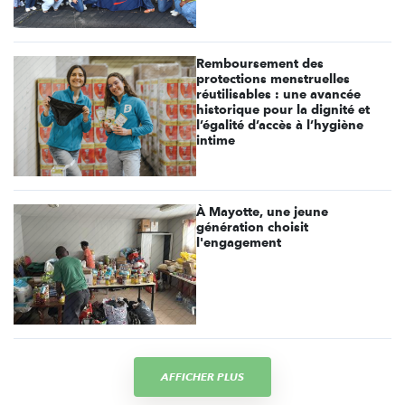
Remboursement des
protections menstruelles
réutilisables : une avancée
historique pour la dignité et
l’égalité d’accès à l’hygiène
intime
À Mayotte, une jeune
génération choisit
l'engagement
AFFICHER PLUS