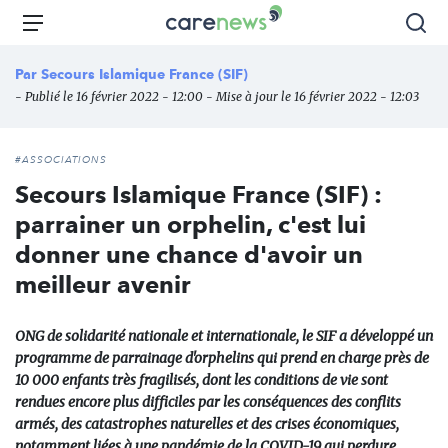
Aller
Carenews,
Menu
Rec
au
Le
contenu
média
Par
Secours Islamique France (SIF)
principal
des
- Publié le 16 février 2022 - 12:00 - Mise à jour le 16 février 2022 - 12:03
acteurs
de
l'engagement
#ASSOCIATIONS
Secours Islamique France (SIF) :
parrainer un orphelin, c'est lui
donner une chance d'avoir un
meilleur avenir
ONG de solidarité nationale et internationale, le SIF a développé un
programme de parrainage d'orphelins qui prend en charge près de
10 000 enfants très fragilisés, dont les conditions de vie sont
rendues encore plus difficiles par les conséquences des conflits
armés, des catastrophes naturelles et des crises économiques,
notamment liées à une pandémie de la COVID-19 qui perdure