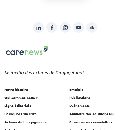
LinkedIn
Facebook
Instagram
YouTube
Soundcloud
Suivez-
nous
Carenews,
sur:
Le
média
des
Le média
des acteurs
de l'engagement
acteurs
de
Notre histoire
Emplois
l'engagement
Qui sommes-nous ?
Publications
Ligne éditoriale
Évènements
Pourquoi s'inscrire
Annuaire des solutions RSE
Acteurs de l'engagement
S'inscrire aux newsletters