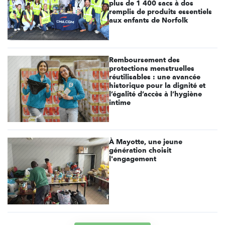
plus de 1 400 sacs à dos
remplis de produits essentiels
aux enfants de Norfolk
Remboursement des
protections menstruelles
réutilisables : une avancée
historique pour la dignité et
l’égalité d’accès à l’hygiène
intime
À Mayotte, une jeune
génération choisit
l'engagement