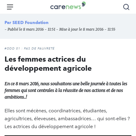
Aller
Carenews,
Menu
Rec
au
Le
contenu
média
Par
SEED Foundation
principal
des
- Publié le 8 mars 2016 - 11:51 - Mise à jour le 8 mars 2016 - 11:55
acteurs
de
l'engagement
#ODD 01 : PAS DE PAUVRETÉ
Les femmes actrices du
développement agricole
En ce 8 mars 2016, nous souhaitons une belle journée à toutes les
femmes qui sont centrales à la réussite de nos actions et de nos
ambitions..!
Elles sont mécènes, coordinatrices, étudiantes,
agricultrices, éleveuses, ambassadrices… qui sont-elles ?
Les actrices du développement agricole !