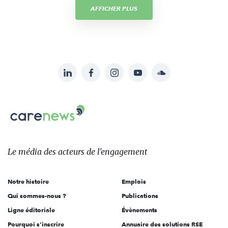
AFFICHER PLUS
LinkedIn
Facebook
Instagram
YouTube
Soundcloud
Suivez-
nous
Carenews,
sur:
Le
média
des
Le média
des acteurs
de l'engagement
acteurs
de
Notre histoire
Emplois
l'engagement
Qui sommes-nous ?
Publications
Ligne éditoriale
Évènements
Pourquoi s'inscrire
Annuaire des solutions RSE