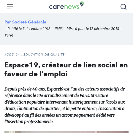
Aller
Carenews,
Menu
Rec
au
Le
contenu
média
Par
Société Générale
principal
des
- Publié le 5 décembre 2018 - 15:53 - Mise à jour le 12 décembre 2018 -
acteurs
13:09
de
l'engagement
#ODD 04 : ÉDUCATION DE QUALITÉ
Espace19, créateur de lien social en
faveur de l’emploi
Depuis près de 40 ans, Espace19 est l’un des acteurs associatifs de
référence dans le 19e arrondissement de Paris. Structure
d’éducation populaire intervenant historiquement sur l’accès aux
droits, l'animation de quartier, et la petite enfance, l’association a
développé au fil des années un accompagnement dédié vers
l’insertion professionnelle.