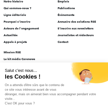
Notre histoire
Emplois
l'engagement
Qui sommes-nous ?
Publications
Ligne éditoriale
Évènements
Pourquoi s'inscrire
Annuaire des solutions RSE
Acteurs de l'engagement
S'inscrire aux newsletters
Actualités
Journalistes et rédacteurs
Appels à projets
Contact
Mission RSE
Le kit média Carenews
Groupe AEF
Salut c'est nous...
AEF info
les Cookies !
Novethic
On a attendu d'être sûrs que le contenu de
PRODURABLE
ce site vous intéresse avant de vous
Inclusiv Day
déranger, mais on aimerait bien vous accompagner pendant votre
visite...
C'est OK pour vous ?