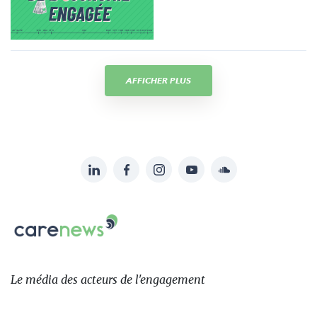
AFFICHER PLUS
LinkedIn
Facebook
Instagram
YouTube
Soundcloud
Suivez-
nous
Carenews,
sur:
Le
média
des
Le média
des acteurs
de l'engagement
acteurs
de