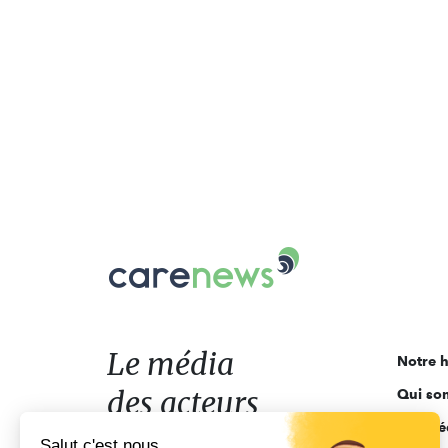
Carenews,
Le
média
des
acteurs
Le média
Notre h
de
des acteurs
Qui so
l'engagement
Ligne é
de l'engagement
Salut c'est nous...