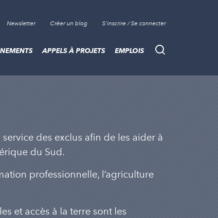
Newsletter
Créer un blog
S'inscrire / Se connecter
ÈNEMENTS
APPELS À PROJETS
EMPLOIS
Recherche
rvice des exclus afin de les aider à
mérique du Sud.
mation professionnelle, l’agriculture
es et accès à la terre sont les