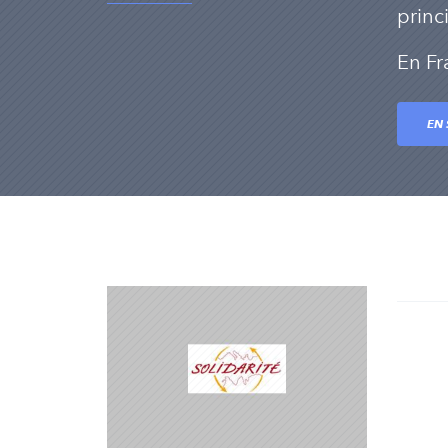
princ
En Fr
EN 