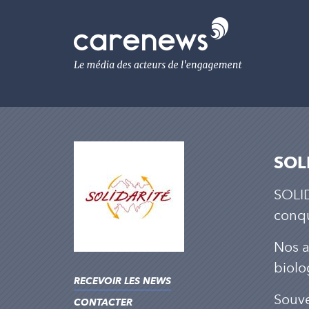
Aller
au
Carenews,
contenu
Le
principal
média
des
acteurs
de
l'engagement
SOL
SOLID
conqu
Nos a
biolo
RECEVOIR LES NEWS
Souve
CONTACTER