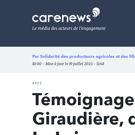
Aller
au
Carenews,
contenu
Le
principal
média
des
acteurs
de
l'engagement
Par
Solidarité des producteurs agricoles et des fi
10:00 - Mise à jour le 19 juillet 2023 - 11:48
#RSE
Témoignage 
Giraudière, 