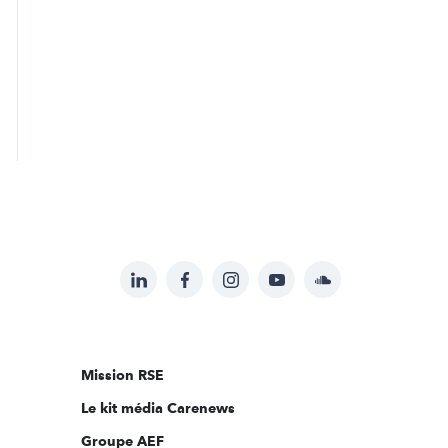
LinkedIn
Facebook
Instagram
YouTube
Soundcloud
Suivez-
nous
sur:
Mission RSE
Le kit média Carenews
Groupe AEF