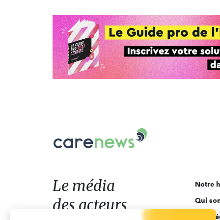
Carenews,
Le
média
des
acteurs
Le média
Notre h
de
des acteurs
Qui so
l'engagement
Ligne é