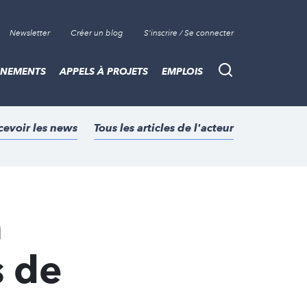
Newsletter
Créer un blog
S'inscrire / Se connecter
ÈNEMENTS
APPELS À PROJETS
EMPLOIS
Recherche
cevoir les news
Tous les articles de l'acteur
a
s de