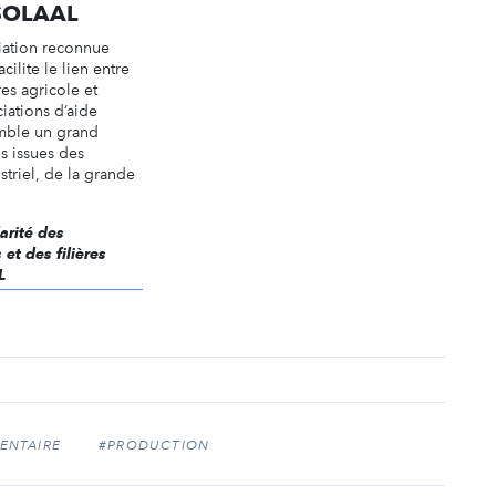
 SOLAAL
iation reconnue
acilite le lien entre
res agricole et
ciations d’aide
emble un grand
s issues des
striel, de la grande
darité des
et des filières
L
ENTAIRE
#PRODUCTION