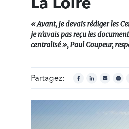
La Loire
« Avant, je devais rédiger les Ce
je n’avais pas reçu les documen
centralisé », Paul Coupeur, res
Partagez:
facebook
linkedin
mail
print