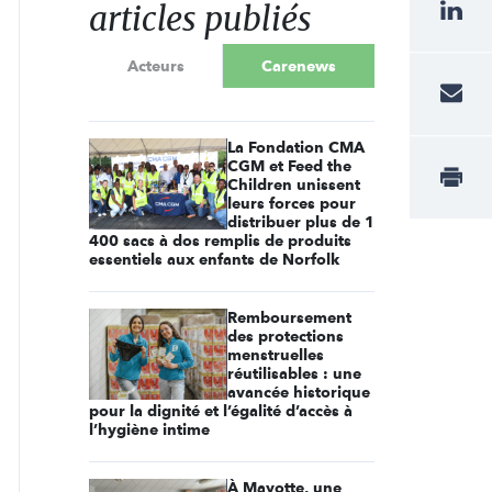
articles publiés
Acteurs
Carenews
La Fondation CMA
CGM et Feed the
Children unissent
leurs forces pour
distribuer plus de 1
400 sacs à dos remplis de produits
essentiels aux enfants de Norfolk
Remboursement
des protections
menstruelles
réutilisables : une
avancée historique
pour la dignité et l’égalité d’accès à
l’hygiène intime
À Mayotte, une