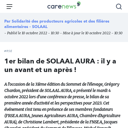
Aller
Carenews,
Menu
Rec
au
Le
contenu
média
Par
Solidarité des producteurs agricoles et des filières
principal
des
alimentaires - SOLAAL
acteurs
- Publié le 10 octobre 2022 - 10:30 - Mise à jour le 10 octobre 2022 - 10:30
de
l'engagement
#RSE
1er bilan de SOLAAL AURA : il y a
un avant et un après !
A l’occasion de la 31ème édition du Sommet de l’élevage, Grégory
Chardon, président de SOLAAL AURA, a présenté le mardi 4
octobre 2022 lors d’une conférence de presse, le bilan de sa
première année d’activité et les perspectives pour 2023. Cet
événement s’est tenu en présence de ses membres fondateurs
(FRSEA AURA, Jeunes Agriculteurs AURA, Chambre d’Agriculture
AURA), de Christiane Lambert, présidente de la FNSEA, Jacques