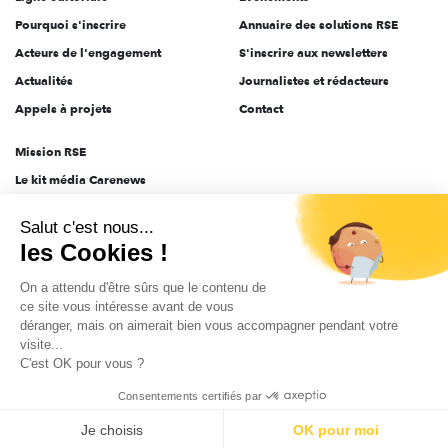
Pourquoi s'inscrire
Annuaire des solutions RSE
Acteurs de l'engagement
S'inscrire aux newsletters
Actualités
Journalistes et rédacteurs
Appels à projets
Contact
Mission RSE
Le kit média Carenews
Groupe AEF
Salut c'est nous...
AEF info
les Cookies !
Novethic
On a attendu d'être sûrs que le contenu de
PRODURABLE
ce site vous intéresse avant de vous
Inclusiv Day
déranger, mais on aimerait bien vous accompagner pendant votre
visite...
C'est OK pour vous ?
CGV
Données personnelles
Mentions légales
2025-2026 Tout droits réservés
Consentements certifiés par
Je choisis
OK pour moi