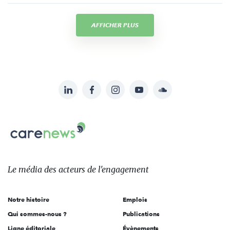
AFFICHER PLUS
LinkedIn
Facebook
Instagram
YouTube
Soundcloud
Suivez-
nous
Carenews,
sur:
Le
média
des
Le média
des acteurs
de l'engagement
acteurs
de
Notre histoire
Emplois
l'engagement
Qui sommes-nous ?
Publications
Ligne éditoriale
Évènements