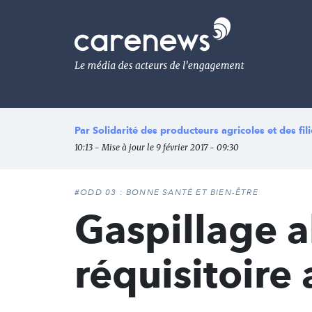
Aller
au
Carenews,
contenu
Le
principal
média
des
acteurs
de
l'engagement
Par
Solidarité des producteurs agricoles et des fi
10:13 - Mise à jour le 9 février 2017 - 09:30
#ODD 03 : BONNE SANTÉ ET BIEN-ÊTRE
Gaspillage a
réquisitoire 