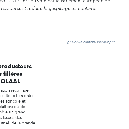
avril 2017, lors du vote par le Parlement européen de
s ressources : réduire le gaspillage alimentaire,
t
Signaler un contenu inapproprié
 producteurs
 filières
 SOLAAL
iation reconnue
acilite le lien entre
res agricole et
ciations d’aide
emble un grand
s issues des
striel, de la grande