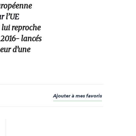
uropéenne
r l’UE
 lui reproche
 2016- lancés
veur d’une
Ajouter à mes favoris