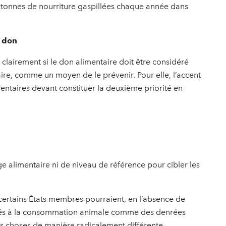
e tonnes de nourriture gaspillées chaque année dans
e don
 clairement si le don alimentaire doit être considéré
re, comme un moyen de le prévenir. Pour elle, l’accent
mentaires devant constituer la deuxième priorité en
e alimentaire ni de niveau de référence pour cibler les
certains États membres pourraient, en l’absence de
stinés à la consommation animale comme des denrées
les choses de manière radicalement différente.