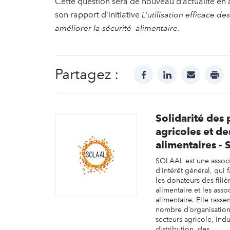
Cette question sera de nouveau d’actualité en 
son rapport d’initiative
L’utilisation efficace de
améliorer la sécurité alimentaire
.
Partagez :
facebook
linkedin
mail
prin
Solidarité des
agricoles et des
alimentaires -
SOLAAL est une assoc
d’intérêt général, qui f
les donateurs des filiè
alimentaire et les asso
alimentaire. Elle rass
nombre d’organisation
secteurs agricole, indu
distribution, des ...