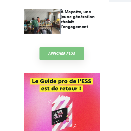
À Mayotte, une
jeune génération
choisit
l'engagement
AFFICHER PLUS