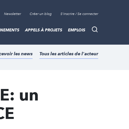
Newsletter
Créer un blog
S'inscrire / Se connecter
ÈNEMENTS
APPELS À PROJETS
EMPLOIS
Recherche
cevoir les news
Tous les articles de l'acteur
E: un
CE