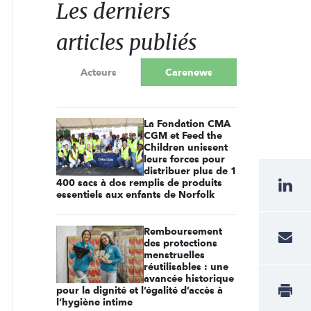
Les derniers
articles publiés
Acteurs
Carenews
La Fondation CMA
CGM et Feed the
Children unissent
leurs forces pour
distribuer plus de 1
400 sacs à dos remplis de produits
essentiels aux enfants de Norfolk
Remboursement
des protections
menstruelles
réutilisables : une
avancée historique
pour la dignité et l’égalité d’accès à
l’hygiène intime