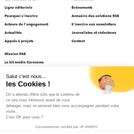
Ligne éditoriale
Évènements
Pourquoi s'inscrire
Annuaire des solutions RSE
Acteurs de l'engagement
S'inscrire aux newsletters
Actualités
Journalistes et rédacteurs
Appels à projets
Contact
Mission RSE
Le kit média Carenews
Groupe AEF
Salut c'est nous...
AEF info
les Cookies !
Novethic
On a attendu d'être sûrs que le contenu de
PRODURABLE
ce site vous intéresse avant de vous
Inclusiv Day
déranger, mais on aimerait bien vous accompagner pendant votre
visite...
C'est OK pour vous ?
CGV
Données personnelles
Mentions légales
2025-2026 Tout droits réservés
Consentements certifiés par