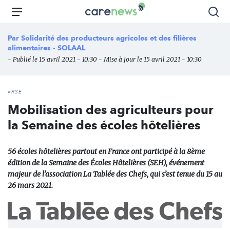
Aller
Carenews,
Menu
Rec
au
Le
contenu
média
Par
Solidarité des producteurs agricoles et des filières
principal
des
alimentaires - SOLAAL
acteurs
- Publié le 15 avril 2021 - 10:30 - Mise à jour le 15 avril 2021 - 10:30
de
l'engagement
#RSE
Mobilisation des agriculteurs pour
la Semaine des écoles hôtelières
56 écoles hôtelières partout en France ont participé à la 8ème
édition de la Semaine des Écoles Hôtelières (SEH), événement
majeur de l’association La Tablée des Chefs, qui s’est tenue du 15 au
26 mars 2021.