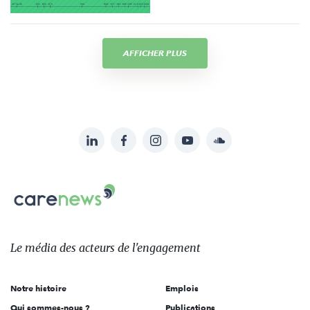
AFFICHER PLUS
LinkedIn
Facebook
Instagram
YouTube
Soundcloud
Suivez-
nous
Carenews,
sur:
Le
média
des
Le média
des acteurs
de l'engagement
acteurs
de
Notre histoire
Emplois
l'engagement
Qui sommes-nous ?
Publications