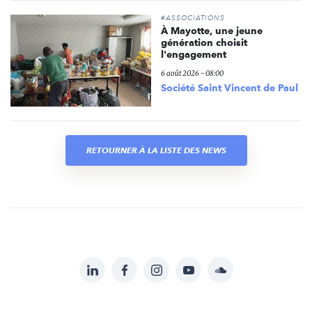
#ASSOCIATIONS
À Mayotte, une jeune
génération choisit
l'engagement
6 août 2026 - 08:00
Société Saint Vincent de Paul
RETOURNER À LA LISTE DES NEWS
LinkedIn
Facebook
Instagram
YouTube
Soundcloud
Suivez-
nous