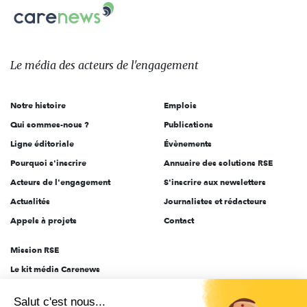
Carenews,
sur:
Le
média
des
Le média
des acteurs
de l'engagement
acteurs
de
Notre histoire
Emplois
l'engagement
Qui sommes-nous ?
Publications
Ligne éditoriale
Évènements
Pourquoi s'inscrire
Annuaire des solutions RSE
Acteurs de l'engagement
S'inscrire aux newsletters
Actualités
Journalistes et rédacteurs
Appels à projets
Contact
Mission RSE
Le kit média Carenews
Groupe AEF
Salut c'est nous...