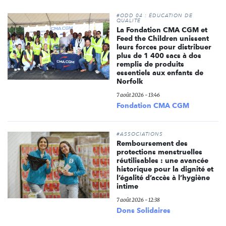
#ODD 04 : ÉDUCATION DE
QUALITÉ
La Fondation CMA CGM et
Feed the Children unissent
leurs forces pour distribuer
plus de 1 400 sacs à dos
remplis de produits
essentiels aux enfants de
Norfolk
7 août 2026 - 13:46
Fondation CMA CGM
#ASSOCIATIONS
Remboursement des
protections menstruelles
réutilisables : une avancée
historique pour la dignité et
l’égalité d’accès à l’hygiène
intime
7 août 2026 - 12:38
Dons Solidaires