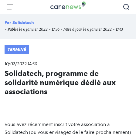
Aller
Carenews,
Menu
Rec
au
Le
contenu
média
Par
Solidatech
principal
des
- Publié le 6 janvier 2022 - 17:36 - Mise à jour le 6 janvier 2022 - 17:43
acteurs
de
l'engagement
TERMINÉ
10/02/2022 14:30 -
Solidatech, programme de
solidarité numérique dédié aux
associations
Vous avez récemment inscrit votre association à
Solidatech (ou vous envisagez de le faire prochainement)