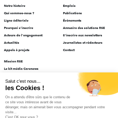
de
Notre histoire
Emplois
l'engagement
Qui sommes-nous ?
Publications
Ligne éditoriale
Évènements
Pourquoi s'inscrire
Annuaire des solutions RSE
Acteurs de l'engagement
S'inscrire aux newsletters
Actualités
Journalistes et rédacteurs
Appels à projets
Contact
Mission RSE
Le kit média Carenews
Groupe AEF
Salut c'est nous...
AEF info
les Cookies !
Novethic
On a attendu d'être sûrs que le contenu de
PRODURABLE
ce site vous intéresse avant de vous
Inclusiv Day
déranger, mais on aimerait bien vous accompagner pendant votre
visite...
C'est OK pour vous ?