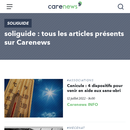
Aller
Carenews,
Menu
Rec
au
Le
contenu
média
SOLIGUIDE
principal
des
soliguide : tous les articles présents
acteurs
de
sur Carenews
l'engagement
#ASSOCIATIONS
Canicule : 4 dispositifs pour
venir en aide aux sans-abri
12 juillet 2022 - 14:00
Carenews INFO
#MÉCÉNAT