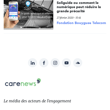
Soliguide ou comment le
numérique peut réduire la
grande précarité
27 février 2020 - 15:41
Fondation Bouygues Telecom
LinkedIn
Facebook
Instagram
YouTube
Soundcloud
Suivez-
nous
Carenews,
sur:
Le
média
des
Le média
des acteurs
de l'engagement
acteurs