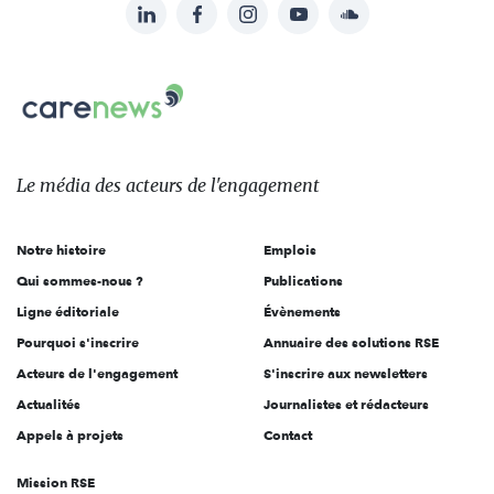
LinkedIn
Facebook
Instagram
YouTube
Soundcloud
Suivez-
nous
Carenews,
sur:
Le
média
des
Le média
des acteurs
de l'engagement
acteurs
de
Notre histoire
Emplois
l'engagement
Qui sommes-nous ?
Publications
Ligne éditoriale
Évènements
Pourquoi s'inscrire
Annuaire des solutions RSE
Acteurs de l'engagement
S'inscrire aux newsletters
Actualités
Journalistes et rédacteurs
Appels à projets
Contact
Mission RSE