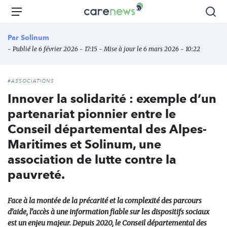
Aller
Carenews,
Menu
Rec
au
Le
contenu
média
Par
Solinum
principal
des
- Publié le 6 février 2026 - 17:15 - Mise à jour le 6 mars 2026 - 10:22
acteurs
de
l'engagement
#ASSOCIATIONS
Innover la solidarité : exemple d’un
partenariat pionnier entre le
Conseil départemental des Alpes-
Maritimes et Solinum, une
association de lutte contre la
pauvreté.
Face à la montée de la précarité et la complexité des parcours
d’aide, l’accès à une information fiable sur les dispositifs sociaux
est un enjeu majeur. Depuis 2020, le Conseil départemental des