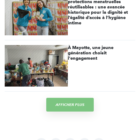
protections menstruelles
réutilisables : une avancée
historique pour la dignité et
l’égalité d’accès à l’hygiène
intime
À Mayotte, une jeune
génération choisit
l'engagement
AFFICHER PLUS