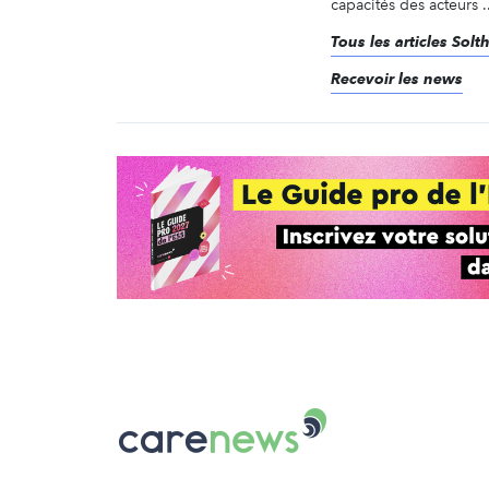
capacités des acteurs ..
Tous les articles Solth
Recevoir les news
Carenews,
Le
média