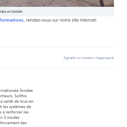
Donka en Guinée
nformations
, rendez-vous sur notre site internet:
t
Signaler un contenu inapproprié
ernationale fondée
cheurs, Solthis
la santé de tous en
t les systèmes de
e à renforcer les
on 3 modes
enforcement des