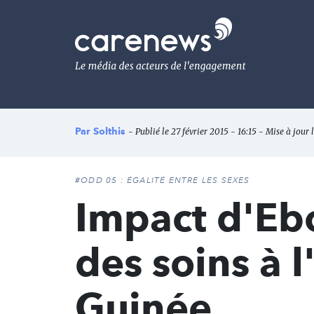
Aller
au
Carenews,
contenu
Le
principal
média
des
acteurs
de
l'engagement
Par
Solthis
- Publié le 27 février 2015 - 16:15 - Mise à jour 
#ODD 05 : ÉGALITÉ ENTRE LES SEXES
Impact d'Ebo
des soins à 
Guinée