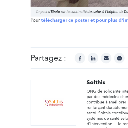
Impact d'Ebola sur la continuité des soins à l'hôpital de 
Pour
télécharger ce poster et pour plus d'i
Partagez :
facebook
linkedin
mail
prin
Solthis
ONG de solidarité int
par des médecins cher
contribue à améliorer 
renforçant durablemen
santé. Solthis contribu
systèmes de santé sel
d'intervention : - le r