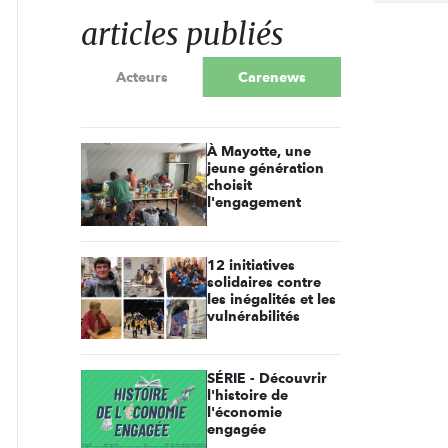
articles publiés
Acteurs
Carenews
À Mayotte, une
jeune génération
choisit
l'engagement
12 initiatives
solidaires contre
les inégalités et les
vulnérabilités
SÉRIE - Découvrir
l'histoire de
l'économie
engagée