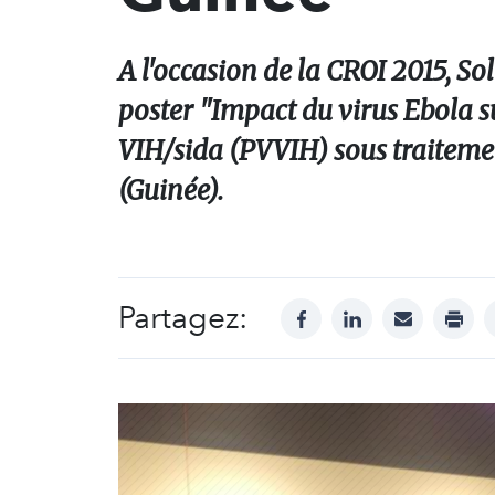
A l'occasion de la CROI 2015, So
poster "Impact du virus Ebola su
VIH/sida (PVVIH) sous traiteme
(Guinée).
Partagez:
facebook
linkedin
mail
print