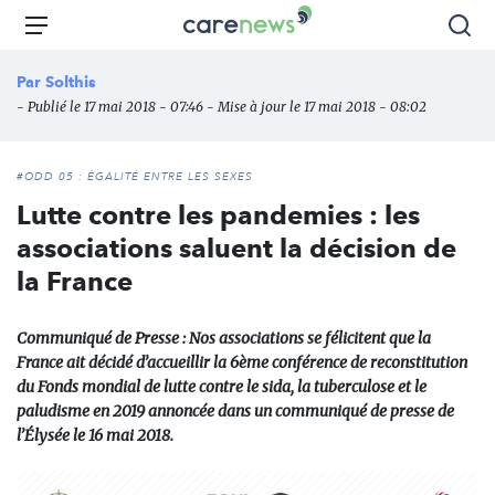
Aller
Carenews,
Menu
Rec
au
Le
contenu
média
Par
Solthis
principal
des
- Publié le 17 mai 2018 - 07:46 - Mise à jour le 17 mai 2018 - 08:02
acteurs
de
l'engagement
#ODD 05 : ÉGALITÉ ENTRE LES SEXES
Lutte contre les pandemies : les
associations saluent la décision de
la France
Communiqué de Presse : Nos associations se félicitent que la
France ait décidé d’accueillir la 6ème conférence de reconstitution
du Fonds mondial de lutte contre le sida, la tuberculose et le
paludisme en 2019 annoncée dans un communiqué de presse de
l’Élysée le 16 mai 2018.