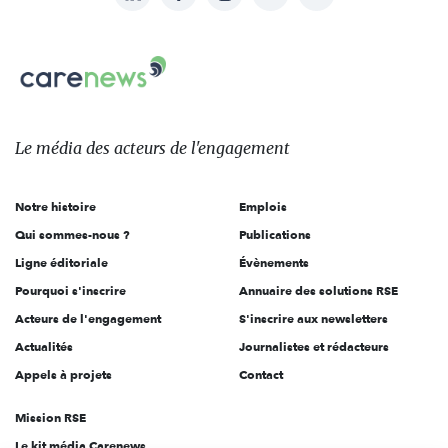
nous
Carenews,
sur:
Le
média
des
Le média
des acteurs
de l'engagement
acteurs
de
Notre histoire
Emplois
l'engagement
Qui sommes-nous ?
Publications
Ligne éditoriale
Évènements
Pourquoi s'inscrire
Annuaire des solutions RSE
Acteurs de l'engagement
S'inscrire aux newsletters
Actualités
Journalistes et rédacteurs
Appels à projets
Contact
Mission RSE
Le kit média Carenews