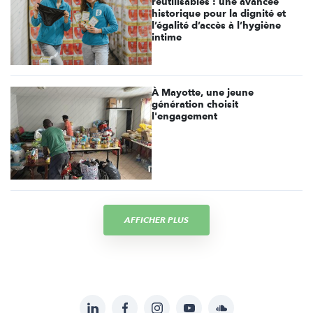
réutilisables : une avancée
historique pour la dignité et
l’égalité d’accès à l’hygiène
intime
À Mayotte, une jeune
génération choisit
l'engagement
AFFICHER PLUS
LinkedIn
Facebook
Instagram
YouTube
Soundcloud
Suivez-