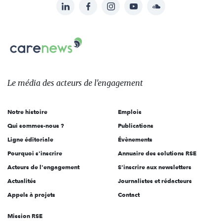
LinkedIn
Facebook
Instagram
YouTube
Soundcloud
Suivez-
nous
Carenews,
sur:
Le
média
des
Le média
des acteurs
de l'engagement
acteurs
de
Notre histoire
Emplois
l'engagement
Qui sommes-nous ?
Publications
Ligne éditoriale
Évènements
Pourquoi s'inscrire
Annuaire des solutions RSE
Acteurs de l'engagement
S'inscrire aux newsletters
Actualités
Journalistes et rédacteurs
Appels à projets
Contact
Mission RSE