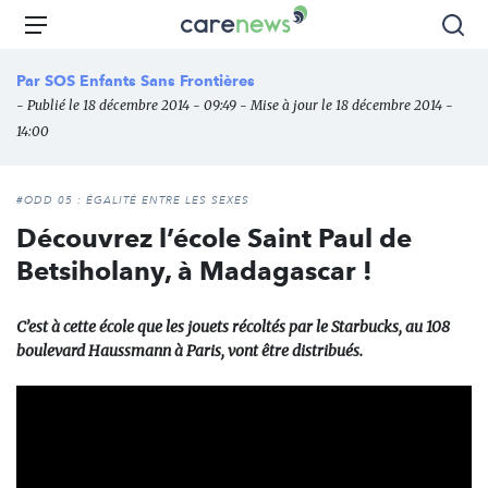
Aller
Carenews,
Menu
Rec
au
Le
contenu
média
Par
SOS Enfants Sans Frontières
principal
des
- Publié le 18 décembre 2014 - 09:49 - Mise à jour le 18 décembre 2014 -
acteurs
14:00
de
l'engagement
#ODD 05 : ÉGALITÉ ENTRE LES SEXES
Découvrez l’école Saint Paul de
Betsiholany, à Madagascar !
C’est à cette école que les jouets récoltés par le Starbucks, au 108
boulevard Haussmann à Paris, vont être distribués.