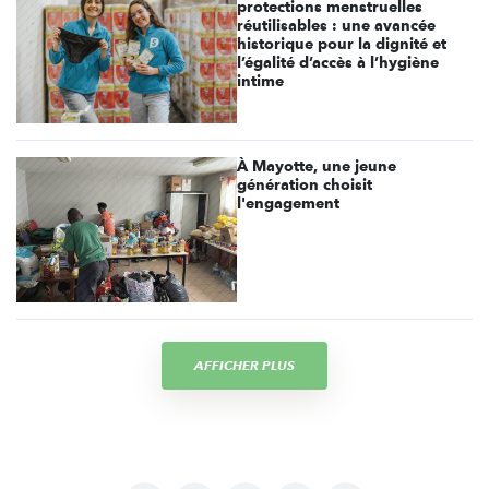
protections menstruelles
réutilisables : une avancée
historique pour la dignité et
l’égalité d’accès à l’hygiène
intime
À Mayotte, une jeune
génération choisit
l'engagement
AFFICHER PLUS