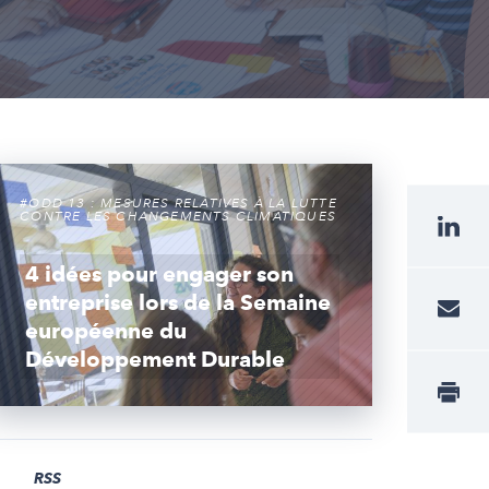
#ODD 13 : MESURES RELATIVES À LA LUTTE
CONTRE LES CHANGEMENTS CLIMATIQUES
4 idées pour engager son
entreprise lors de la Semaine
européenne du
Développement Durable
RSS