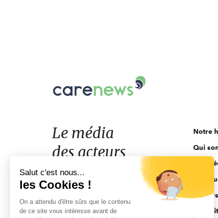
Carenews,
Le
média
des
acteurs
Le média
Notre h
de
des acteurs
Qui so
l'engagement
Ligne é
de l'engagement
Salut c'est nous...
Pourquo
les Cookies !
Acteur
On a attendu d'être sûrs que le contenu
Actuali
de ce site vous intéresse avant de