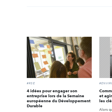
#RSE
#ENVI
4 idées pour engager son
Commen
entreprise lors de la Semaine
et agi
européenne du Développement
les cl
Durable
Alors qu