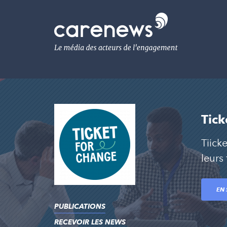
Aller
au
Carenews,
contenu
Le
principal
média
des
acteurs
de
l'engagement
Tick
Tiick
leurs
EN 
PUBLICATIONS
RECEVOIR LES NEWS