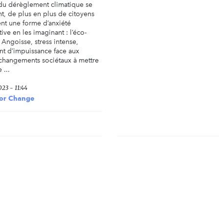
du dérèglement climatique se
nt, de plus en plus de citoyens
ent une forme d’anxiété
tive en les imaginant : l’éco-
 Angoisse, stress intense,
nt d’impuissance face aux
changements sociétaux à mettre
 ...
23 - 11:44
for Change