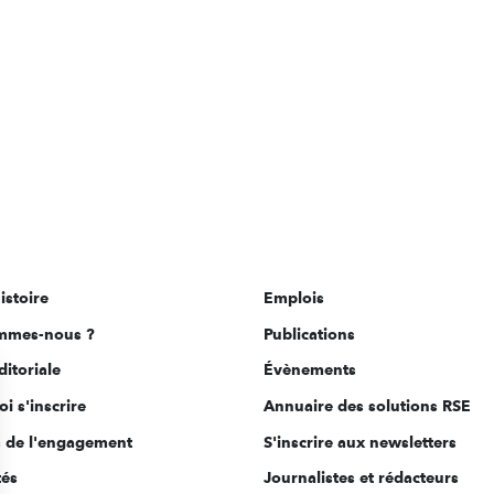
istoire
Emplois
mmes-nous ?
Publications
ditoriale
Évènements
i s'inscrire
Annuaire des solutions RSE
s de l'engagement
S'inscrire aux newsletters
tés
Journalistes et rédacteurs