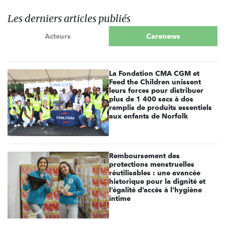
Les derniers articles publiés
Acteurs
Carenews
La Fondation CMA CGM et
Feed the Children unissent
leurs forces pour distribuer
plus de 1 400 sacs à dos
remplis de produits essentiels
aux enfants de Norfolk
Remboursement des
protections menstruelles
réutilisables : une avancée
historique pour la dignité et
l’égalité d’accès à l’hygiène
intime