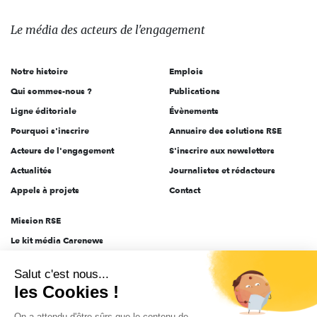
média
des
Le média
des acteurs
de l'engagement
acteurs
de
Notre histoire
Emplois
l'engagement
Qui sommes-nous ?
Publications
Ligne éditoriale
Évènements
Pourquoi s'inscrire
Annuaire des solutions RSE
Acteurs de l'engagement
S'inscrire aux newsletters
Actualités
Journalistes et rédacteurs
Appels à projets
Contact
Mission RSE
Le kit média Carenews
Groupe AEF
Salut c'est nous...
AEF info
les Cookies !
Novethic
On a attendu d'être sûrs que le contenu de