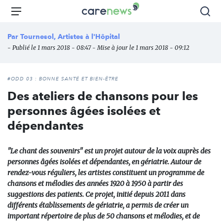
Aller
Carenews,
Menu
Rec
au
Le
contenu
média
Par
Tournesol, Artistes à l'Hôpital
principal
des
- Publié le 1 mars 2018 - 08:47 - Mise à jour le 1 mars 2018 - 09:12
acteurs
de
l'engagement
#ODD 03 : BONNE SANTÉ ET BIEN-ÊTRE
Des ateliers de chansons pour les
personnes âgées isolées et
dépendantes
"Le chant des souvenirs" est un projet autour de la voix auprès des
personnes âgées isolées et dépendantes, en gériatrie. Autour de
rendez-vous réguliers, les artistes constituent un programme de
chansons et mélodies des années 1920 à 1950 à partir des
suggestions des patients. Ce projet, initié depuis 2011 dans
différents établissements de gériatrie, a permis de créer un
important répertoire de plus de 50 chansons et mélodies, et de