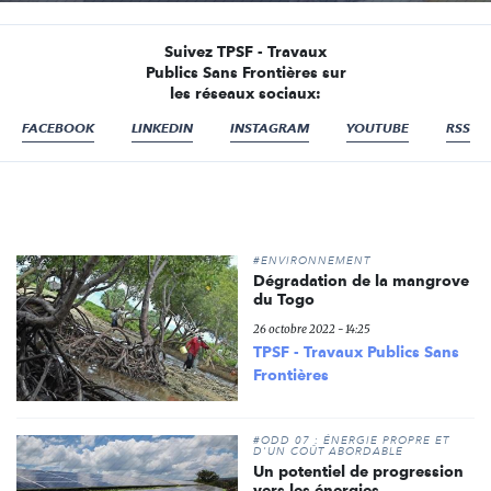
Suivez TPSF - Travaux
Publics Sans Frontières sur
les réseaux sociaux:
FACEBOOK
LINKEDIN
INSTAGRAM
YOUTUBE
RSS
#ENVIRONNEMENT
Dégradation de la mangrove
du Togo
26 octobre 2022 - 14:25
TPSF - Travaux Publics Sans
Frontières
#ODD 07 : ÉNERGIE PROPRE ET
D'UN COÛT ABORDABLE
Un potentiel de progression
vers les énergies