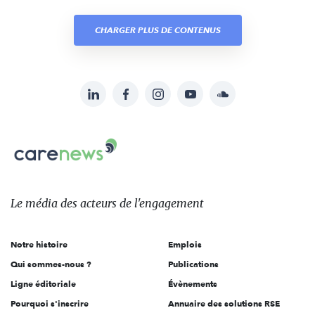
CHARGER PLUS DE CONTENUS
LinkedIn
Facebook
Instagram
YouTube
Soundcloud
Suivez-
nous
Carenews,
sur:
Le
média
des
Le média
des acteurs
de l'engagement
acteurs
de
Notre histoire
Emplois
l'engagement
Qui sommes-nous ?
Publications
Ligne éditoriale
Évènements
Pourquoi s'inscrire
Annuaire des solutions RSE