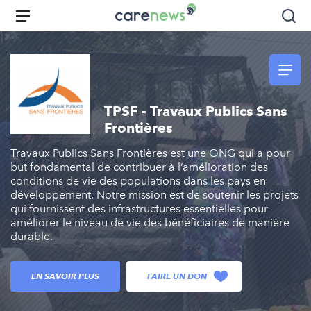
Aller
Carenews,
Menu
Rec
au
Le
contenu
média
principal
des
acteurs
de
TPSF - Travaux Publics Sans
l'engagement
Frontières
Travaux Publics Sans Frontières est une ONG qui a pour
but fondamental de contribuer à l’amélioration des
conditions de vie des populations dans les pays en
développement. Notre mission est de soutenir les projets
qui fournissent des infrastructures essentielles pour
améliorer le niveau de vie des bénéficiaires de manière
durable.
EN SAVOIR PLUS
FAIRE UN DON