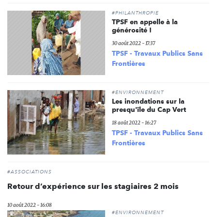
#PHILANTHROPIE
TPSF en appelle à la
générosité !
30 août 2022 - 17:37
TPSF - Travaux Publics Sans
Frontières
#ENVIRONNEMENT
Les inondations sur la
presqu'île du Cap Vert
18 août 2022 - 16:27
TPSF - Travaux Publics Sans
Frontières
#ASSOCIATIONS
Retour d’expérience sur les stagiaires 2 mois
10 août 2022 - 16:08
#ENVIRONNEMENT