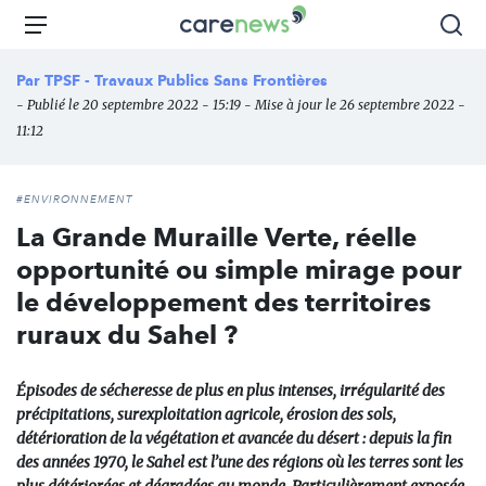
Aller
Carenews,
Menu
Rec
au
Le
contenu
média
Par
TPSF - Travaux Publics Sans Frontières
principal
des
- Publié le 20 septembre 2022 - 15:19 - Mise à jour le 26 septembre 2022 -
acteurs
11:12
de
l'engagement
#ENVIRONNEMENT
La Grande Muraille Verte, réelle
opportunité ou simple mirage pour
le développement des territoires
ruraux du Sahel ?
Épisodes de sécheresse de plus en plus intenses, irrégularité des
précipitations, surexploitation agricole, érosion des sols,
détérioration de la végétation et avancée du désert : depuis la fin
des années 1970, le Sahel est l’une des régions où les terres sont les