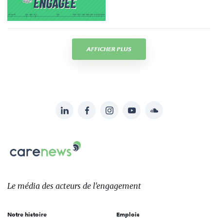
AFFICHER PLUS
LinkedIn
Facebook
Instagram
YouTube
Soundcloud
Suivez-
nous
Carenews,
sur:
Le
média
des
Le média
des acteurs
de l'engagement
acteurs
de
Notre histoire
Emplois
l'engagement