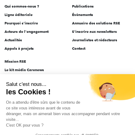
Qui sommes-nous ?
Publications
Ligne éditoriale
Évènements
Pourquoi s'inscrire
Annuaire des solutions RSE
Acteurs de l'engagement
S'inscrire aux newsletters
Actualités
Journalistes et rédacteurs
Appels à projets
Contact
Mission RSE
Le kit média Carenews
Groupe AEF
Salut c'est nous...
AEF info
les Cookies !
Novethic
On a attendu d'être sûrs que le contenu de
PRODURABLE
ce site vous intéresse avant de vous
Inclusiv Day
déranger, mais on aimerait bien vous accompagner pendant votre
visite...
C'est OK pour vous ?
CGV
Données personnelles
Mentions légales
2025-2026 Tout droits réservés
Consentements certifiés par