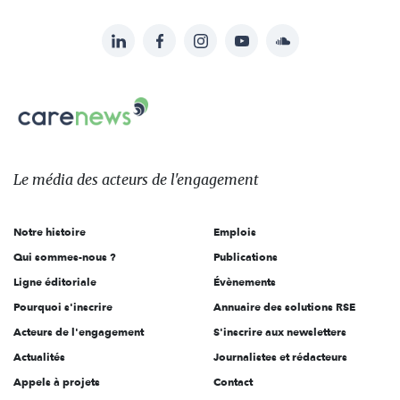
LinkedIn
Facebook
Instagram
YouTube
Soundcloud
Suivez-
nous
Carenews,
sur:
Le
média
des
Le média
des acteurs
de l'engagement
acteurs
de
Notre histoire
Emplois
l'engagement
Qui sommes-nous ?
Publications
Ligne éditoriale
Évènements
Pourquoi s'inscrire
Annuaire des solutions RSE
Acteurs de l'engagement
S'inscrire aux newsletters
Actualités
Journalistes et rédacteurs
Appels à projets
Contact