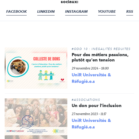
sociaux:
FACEBOOK
LINKEDIN
INSTAGRAM
YOUTUBE
RSS
#ODD 10 : INÉGALITÉS RÉDUITES
Pour des métiers passions,
plutôt qu'en tension
29 novembre 2024 - 18:00
UniR Universités &
Réfugié.e.s
#ASSOCIATIONS
Un don pour l'inclusion
27 novembre 2023 - 11:17
UniR Universités &
Réfugié.e.s