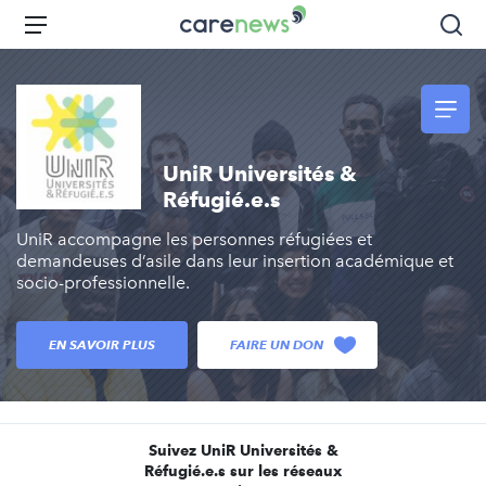
Aller
Carenews,
Menu
Rec
au
Le
contenu
média
principal
des
acteurs
de
UniR Universités &
l'engagement
Réfugié.e.s
UniR accompagne les personnes réfugiées et
demandeuses d’asile dans leur insertion académique et
socio-professionnelle.
EN SAVOIR PLUS
FAIRE UN DON
Suivez UniR Universités &
Réfugié.e.s sur les réseaux