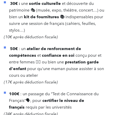
30€ :
une
sortie culturelle
et découverte du
patrimoine 🎭​ (musée, expo, théâtre, concert…) ou
bien un
kit de fournitures 📚​
indispensables pour
suivre une session de français (cahiers, feuilles,
stylos…)
(10€ après déduction fiscale)
50€
: un
atelier de renforcement de
compétences
et
confiance en soi
conçu pour et
entre femmes 👯‍♀️​ ou bien une
prestation garde
d'enfant
pour qu'une maman puisse assister à son
cours ou atelier
(17€ après déduction fiscale)
100€
: un passage du "Test de Connaissance du
Français"🗣️, pour
certifier le niveau de
français
requis par les universités
(34€ après déduction fiscale)