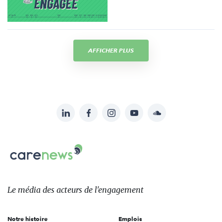
AFFICHER PLUS
LinkedIn
Facebook
Instagram
YouTube
Soundcloud
Suivez-
nous
Carenews,
sur:
Le
média
des
Le média
des acteurs
de l'engagement
acteurs
de
Notre histoire
Emplois
l'engagement