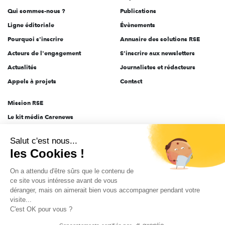
Qui sommes-nous ?
Publications
Ligne éditoriale
Évènements
Pourquoi s'inscrire
Annuaire des solutions RSE
Acteurs de l'engagement
S'inscrire aux newsletters
Actualités
Journalistes et rédacteurs
Appels à projets
Contact
Mission RSE
Le kit média Carenews
Groupe AEF
Salut c'est nous...
AEF info
les Cookies !
Novethic
On a attendu d'être sûrs que le contenu de
PRODURABLE
ce site vous intéresse avant de vous
Inclusiv Day
déranger, mais on aimerait bien vous accompagner pendant votre
visite...
C'est OK pour vous ?
CGV
Données personnelles
Mentions légales
2025-2026 Tout droits réservés