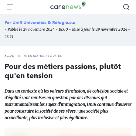
Aller
Carenews,
Menu
Rec
au
Le
contenu
média
Par
UniR Universités & Réfugié.e.s
principal
des
- Publié le 29 novembre 2024 - 18:00 - Mise à jour le 29 novembre 2024 -
acteurs
23:55
de
l'engagement
#ODD 10 : INÉGALITÉS RÉDUITES
Pour des métiers passions, plutôt
qu'en tension
Dans un contexte où les valeurs d’inclusion, de cohésion sociale et
d’égalité sont remises en question par des discours qui
instrumentalisent les sujets d’immigration, UniR continue d’œuvrer
pour construire la société de ses rêves : une société plus
accueillante, plus inclusive et plus égalitaire​.