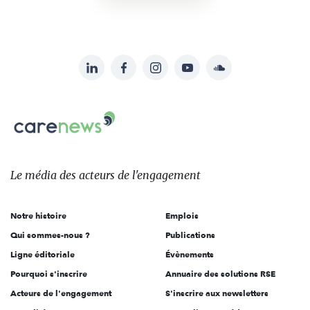
LinkedIn
Facebook
Instagram
YouTube
Soundcloud
Suivez-
nous
Carenews,
sur:
Le
média
des
Le média
des acteurs
de l'engagement
acteurs
de
Notre histoire
Emplois
l'engagement
Qui sommes-nous ?
Publications
Ligne éditoriale
Évènements
Pourquoi s'inscrire
Annuaire des solutions RSE
Acteurs de l'engagement
S'inscrire aux newsletters