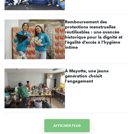
Remboursement des
protections menstruelles
réutilisables : une avancée
historique pour la dignité et
l’égalité d’accès à l’hygiène
intime
À Mayotte, une jeune
génération choisit
l'engagement
AFFICHER PLUS