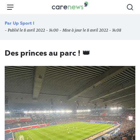
Aller
Carenews,
Menu
Rec
au
Le
contenu
média
Par
Up Sport !
principal
des
- Publié le 8 avril 2022 - 14:00 - Mise à jour le 8 avril 2022 - 14:08
acteurs
de
l'engagement
Des princes au parc ! 👑