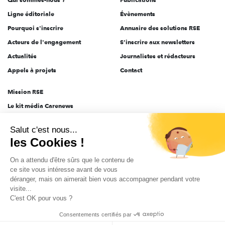
Ligne éditoriale
Évènements
Pourquoi s'inscrire
Annuaire des solutions RSE
Acteurs de l'engagement
S'inscrire aux newsletters
Actualités
Journalistes et rédacteurs
Appels à projets
Contact
Mission RSE
Le kit média Carenews
Groupe AEF
Salut c'est nous...
AEF info
les Cookies !
Novethic
On a attendu d'être sûrs que le contenu de
PRODURABLE
ce site vous intéresse avant de vous
Inclusiv Day
déranger, mais on aimerait bien vous accompagner pendant votre
visite...
C'est OK pour vous ?
CGV
Données personnelles
Mentions légales
2025-2026 Tout droits réservés
Consentements certifiés par