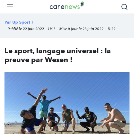
Aller
Carenews,
Menu
Rec
au
Le
contenu
média
Par
Up Sport !
principal
des
- Publié le 22 juin 2022 - 13:13 - Mise à jour le 23 juin 2022 - 11:22
acteurs
de
l'engagement
Le sport, langage universel : la
preuve par Wesen !