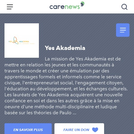
Aller
Carenews,
Menu
Rec
au
Le
contenu
média
principal
des
acteurs
de
Yes Akademia
l'engagement
La mission de Yes Akademia est de
mettre en relation les jeunes et les communautés à
travers le monde et créer une émulation par des
apprentissages formels et informels comme le service
civique, l'entrepreneuriat social, l'engagement citoyen,
l'éducation au développement, et les échanges culturels.
Les lauréats de Yes Akademia acquièrent une nouvelle
confiance en soi et dans les autres grâce à la mise en
oeuvre d'une méthode multi-disciplinaire et ludique
basée sur les théories de Paulo ...
EN SAVOIR PLUS
FAIRE UN DON