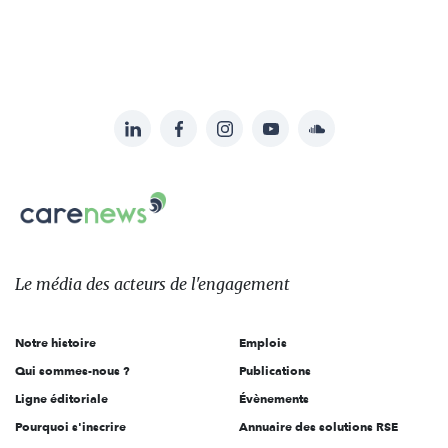
LinkedIn
Facebook
Instagram
YouTube
Soundcloud
Suivez-
nous
Carenews,
sur:
Le
média
des
Le média
des acteurs
de l'engagement
acteurs
de
Notre histoire
Emplois
l'engagement
Qui sommes-nous ?
Publications
Ligne éditoriale
Évènements
Pourquoi s'inscrire
Annuaire des solutions RSE