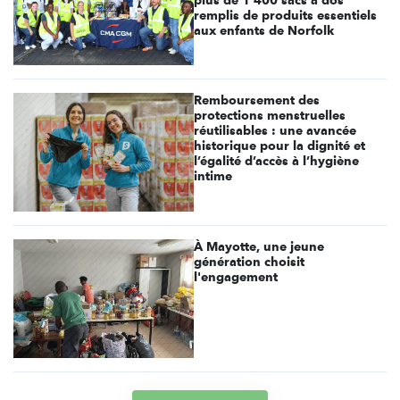
remplis de produits essentiels
aux enfants de Norfolk
Remboursement des
protections menstruelles
réutilisables : une avancée
historique pour la dignité et
l’égalité d’accès à l’hygiène
intime
À Mayotte, une jeune
génération choisit
l'engagement