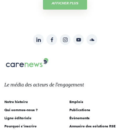
AFFICHER PLUS
LinkedIn
Facebook
Instagram
YouTube
Soundcloud
Suivez-
nous
Carenews,
sur:
Le
média
des
Le média
des acteurs
de l'engagement
acteurs
de
Notre histoire
Emplois
l'engagement
Qui sommes-nous ?
Publications
Ligne éditoriale
Évènements
Pourquoi s'inscrire
Annuaire des solutions RSE