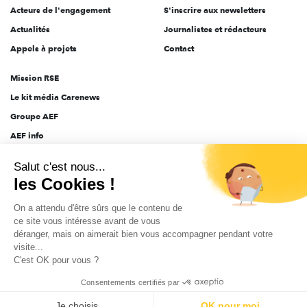
Acteurs de l'engagement
S'inscrire aux newsletters
Actualités
Journalistes et rédacteurs
Appels à projets
Contact
Mission RSE
Le kit média Carenews
Groupe AEF
AEF info
Novethic
Salut c'est nous...
PRODURABLE
les Cookies !
Inclusiv Day
On a attendu d'être sûrs que le contenu de
ce site vous intéresse avant de vous
déranger, mais on aimerait bien vous accompagner pendant votre
CGV
Données personnelles
Mentions légales
2025-2026 Tout droits réservés
visite...
C'est OK pour vous ?
Consentements certifiés par
Je choisis
OK pour moi