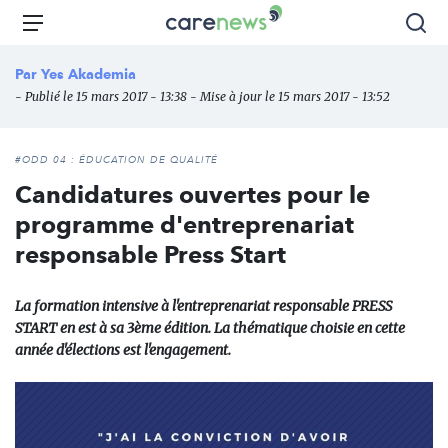
Aller
Carenews,
Menu
Rec
au
Le
contenu
média
Par
Yes Akademia
principal
des
- Publié le 15 mars 2017 - 13:38 - Mise à jour le 15 mars 2017 - 13:52
acteurs
de
l'engagement
#ODD 04 : ÉDUCATION DE QUALITÉ
Candidatures ouvertes pour le
programme d'entreprenariat
responsable Press Start
La formation intensive à l'entreprenariat responsable PRESS
START en est à sa 3ème édition. La thématique choisie en cette
année d'élections est l'engagement.