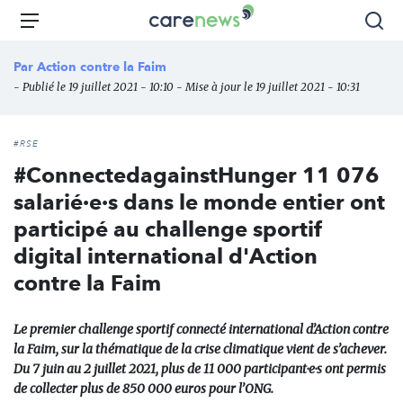
Aller
Carenews,
Menu
Rec
au
Le
contenu
média
Par
Action contre la Faim
principal
des
- Publié le 19 juillet 2021 - 10:10 - Mise à jour le 19 juillet 2021 - 10:31
acteurs
de
l'engagement
#RSE
#ConnectedagainstHunger 11 076
salarié·e·s dans le monde entier ont
participé au challenge sportif
digital international d'Action
contre la Faim
Le premier challenge sportif connecté international d’Action contre
la Faim, sur la thématique de la crise climatique vient de s’achever.
Du 7 juin au 2 juillet 2021, plus de 11 000 participant·e·s ont permis
de collecter plus de 850 000 euros pour l’ONG.