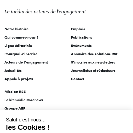
média
des
Le média
des acteurs
de l'engagement
acteurs
de
Notre histoire
Emplois
l'engagement
Qui sommes-nous ?
Publications
Ligne éditoriale
Évènements
Pourquoi s'inscrire
Annuaire des solutions RSE
Acteurs de l'engagement
S'inscrire aux newsletters
Actualités
Journalistes et rédacteurs
Appels à projets
Contact
Mission RSE
Le kit média Carenews
Groupe AEF
AEF info
Salut c'est nous...
Novethic
les Cookies !