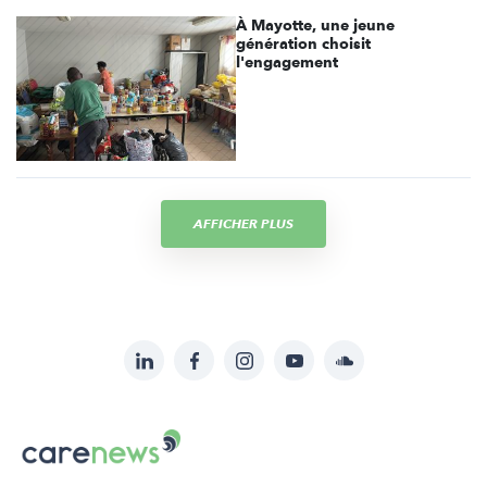
À Mayotte, une jeune
génération choisit
l'engagement
AFFICHER PLUS
LinkedIn
Facebook
Instagram
YouTube
Soundcloud
Suivez-
nous
Carenews,
sur:
Le