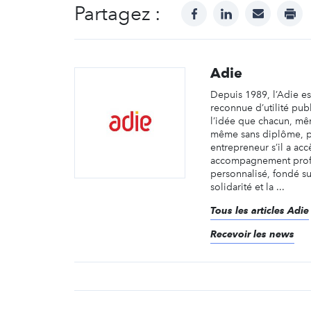
Partagez :
facebook
linkedin
mail
prin
Adie
Depuis 1989, l’Adie es
reconnue d’utilité pu
l’idée que chacun, mêm
même sans diplôme, p
entrepreneur s’il a acc
accompagnement prof
personnalisé, fondé sur
solidarité et la ...
Tous les articles Adie
Recevoir les news