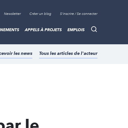
Newsletter
Créer un blog
S'inscrire / Se connecter
ÈNEMENTS
APPELS À PROJETS
EMPLOIS
Recherche
cevoir les news
Tous les articles de l'acteur
ar le