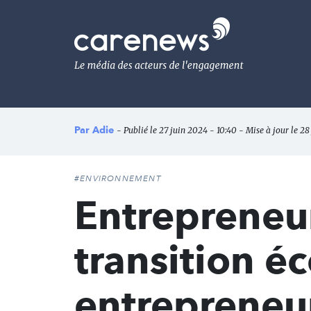
Aller
au
Carenews,
contenu
Le
principal
média
des
acteurs
de
l'engagement
Par
Adie
- Publié le 27 juin 2024 - 10:40 - Mise à jour le 28
#ENVIRONNEMENT
Entrepreneur
transition é
entrepreneu