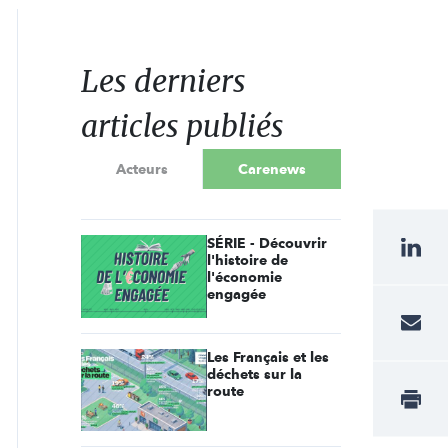
Les derniers
articles publiés
Acteurs
Carenews
SÉRIE - Découvrir
l'histoire de
l'économie
engagée
Les Français et les
déchets sur la
route