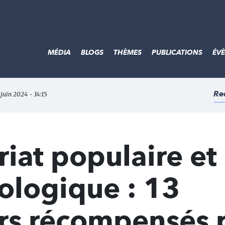
MÉDIA
BLOGS
THÈMES
PUBLICATIONS
ÉV
Re
 juin 2024 - 14:15
iat populaire et
cologique : 13
rs récompensés p