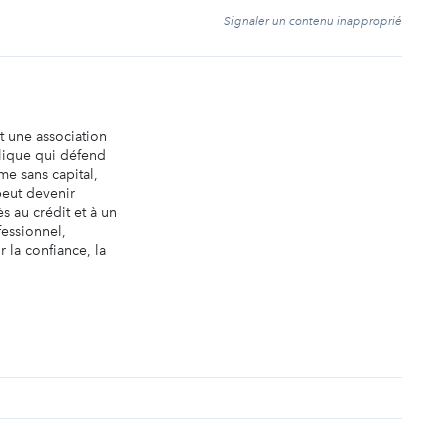
t
Signaler un contenu inapproprié
t une association
blique qui défend
e sans capital,
eut devenir
ès au crédit et à un
essionnel,
 la confiance, la