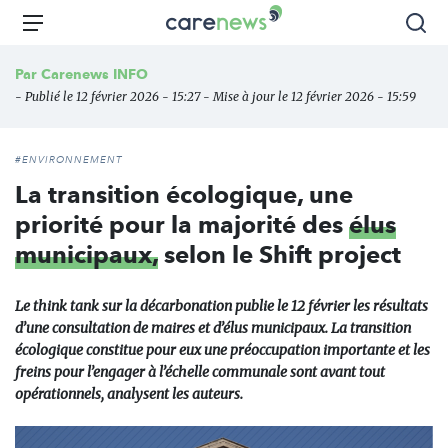
Aller
Carenews,
Menu
Rec
au
Le
contenu
média
Par
Carenews INFO
principal
des
- Publié le 12 février 2026 - 15:27 - Mise à jour le 12 février 2026 - 15:59
acteurs
de
l'engagement
#ENVIRONNEMENT
La transition écologique, une
priorité pour la majorité des
élus
municipaux,
selon le Shift project
Le think tank sur la décarbonation publie le 12 février les résultats
d’une consultation de maires et d’élus municipaux. La transition
écologique constitue pour eux une préoccupation importante et les
freins pour l’engager à l’échelle communale sont avant tout
opérationnels, analysent les auteurs.