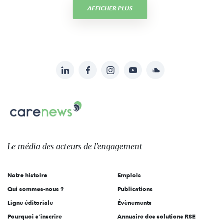
AFFICHER PLUS
LinkedIn
Facebook
Instagram
YouTube
Soundcloud
Suivez-
nous
Carenews,
sur:
Le
média
des
Le média
des acteurs
de l'engagement
acteurs
de
Notre histoire
Emplois
l'engagement
Qui sommes-nous ?
Publications
Ligne éditoriale
Évènements
Pourquoi s'inscrire
Annuaire des solutions RSE