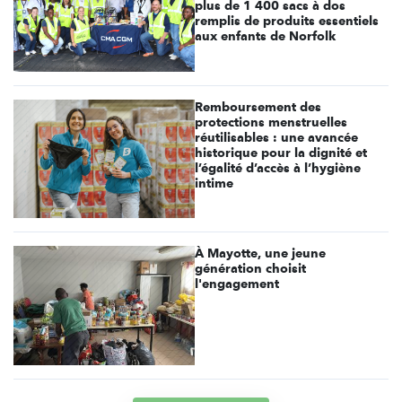
plus de 1 400 sacs à dos
remplis de produits essentiels
aux enfants de Norfolk
Remboursement des
protections menstruelles
réutilisables : une avancée
historique pour la dignité et
l’égalité d’accès à l’hygiène
intime
À Mayotte, une jeune
génération choisit
l'engagement