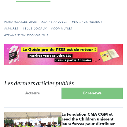
#MUNICIPALES 2026
#SHIFT PROJECT
#ENVIRONNEMENT
#MAIRES
#ÉLUS LOCAUX
#COMMUNES
#TRANSITION ÉCOLOGIQUE
Les derniers articles publiés
Acteurs
Carenews
La Fondation CMA CGM et
Feed the Children unissent
leurs forces pour distribuer