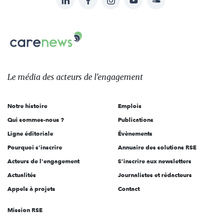
Suivez-
nous
Carenews,
sur:
Le
média
des
Le média
des acteurs
de l'engagement
acteurs
de
Notre histoire
Emplois
l'engagement
Qui sommes-nous ?
Publications
Ligne éditoriale
Évènements
Pourquoi s'inscrire
Annuaire des solutions RSE
Acteurs de l'engagement
S'inscrire aux newsletters
Actualités
Journalistes et rédacteurs
Appels à projets
Contact
Mission RSE