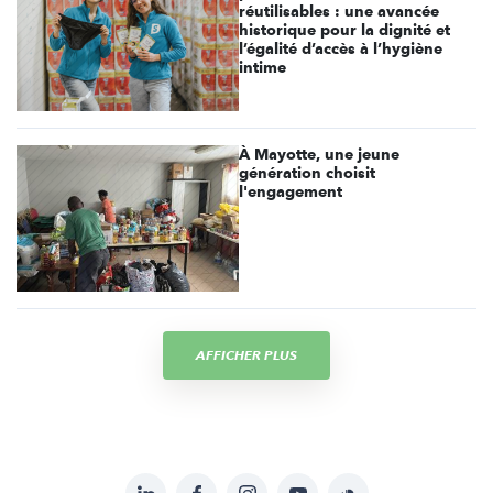
réutilisables : une avancée
historique pour la dignité et
l’égalité d’accès à l’hygiène
intime
À Mayotte, une jeune
génération choisit
l'engagement
AFFICHER PLUS
LinkedIn
Facebook
Instagram
YouTube
Soundcloud