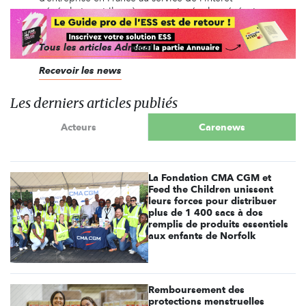
général et contribue à penser et créer le mécénat
de demain.
Tous les articles Admical
Recevoir les news
Les derniers articles publiés
Acteurs
Carenews
La Fondation CMA CGM et
Feed the Children unissent
leurs forces pour distribuer
plus de 1 400 sacs à dos
remplis de produits essentiels
aux enfants de Norfolk
Remboursement des
protections menstruelles