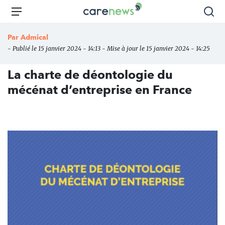
Aller
Carenews,
Menu
Rec
au
Le
contenu
média
Par
Admical
principal
des
- Publié le 15 janvier 2024 - 14:13 - Mise à jour le 15 janvier 2024 - 14:25
acteurs
de
La charte de déontologie du
l'engagement
mécénat d’entreprise en France