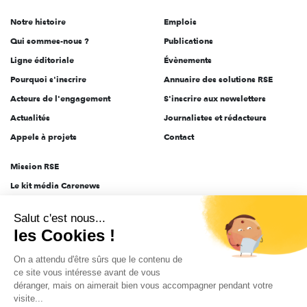
de
Notre histoire
Emplois
l'engagement
Qui sommes-nous ?
Publications
Ligne éditoriale
Évènements
Pourquoi s'inscrire
Annuaire des solutions RSE
Acteurs de l'engagement
S'inscrire aux newsletters
Actualités
Journalistes et rédacteurs
Appels à projets
Contact
Mission RSE
Le kit média Carenews
Groupe AEF
Salut c'est nous...
AEF info
les Cookies !
Novethic
On a attendu d'être sûrs que le contenu de
PRODURABLE
ce site vous intéresse avant de vous
Inclusiv Day
déranger, mais on aimerait bien vous accompagner pendant votre
visite...