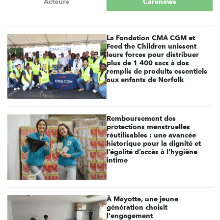
Acteurs
Carenews
La Fondation CMA CGM et
Feed the Children unissent
leurs forces pour distribuer
plus de 1 400 sacs à dos
remplis de produits essentiels
aux enfants de Norfolk
Remboursement des
protections menstruelles
réutilisables : une avancée
historique pour la dignité et
l’égalité d’accès à l’hygiène
intime
À Mayotte, une jeune
génération choisit
l'engagement