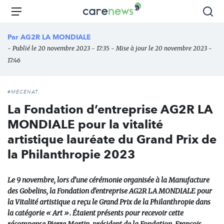
Aller
Carenews,
Menu
Rec
au
Le
contenu
média
Par
AG2R LA MONDIALE
principal
des
- Publié le 20 novembre 2023 - 17:35 - Mise à jour le 20 novembre 2023 -
acteurs
17:46
de
l'engagement
#MÉCÉNAT
La Fondation d’entreprise AG2R LA
MONDIALE pour la vitalité
artistique lauréate du Grand Prix de
la Philanthropie 2023
Le 9 novembre, lors d’une cérémonie organisée à la Manufacture
des Gobelins, la Fondation d’entreprise AG2R LA MONDIALE pour
la Vitalité artistique a reçu le Grand Prix de la Philanthropie dans
la catégorie « Art ». Étaient présents pour recevoir cette