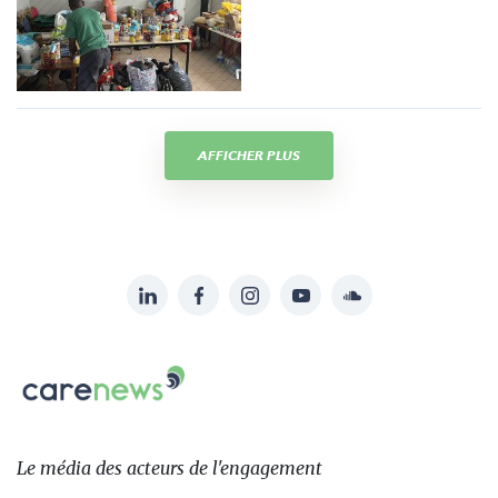
AFFICHER PLUS
LinkedIn
Facebook
Instagram
YouTube
Soundcloud
Suivez-
nous
Carenews,
sur:
Le
média
des
Le média
des acteurs
de l'engagement
acteurs