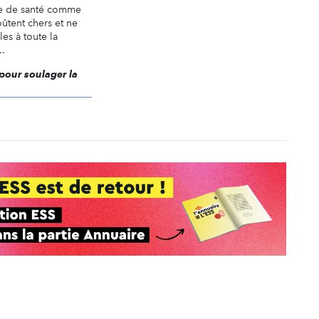
me de santé comme
oûtent chers et ne
es à toute la
..
 pour soulager la