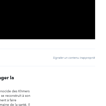
t
Signaler un contenu inapproprié
ager la
énocide des Khmers
e reconstruit à son
ment à faire
aine de la santé. Il