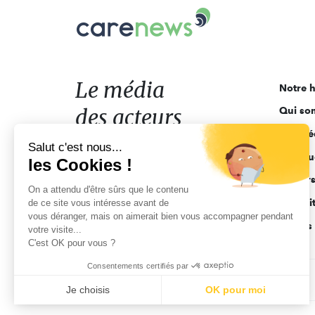
Carenews,
Le
média
des
acteurs
Le média
Notre h
de
des acteurs
Qui so
l'engagement
Ligne é
de l'engagement
Salut c'est nous...
Pourquo
les Cookies !
Acteur
On a attendu d'être sûrs que le contenu
Actuali
de ce site vous intéresse avant de
vous déranger, mais on aimerait bien vous accompagner pendant
Appels 
votre visite...
C'est OK pour vous ?
Consentements certifiés par
CGV
Données personnelles
Mentions légales
Je choisis
OK pour moi
Axeptio consent
Plateforme de Gestion du Consentement : Personnalisez vo