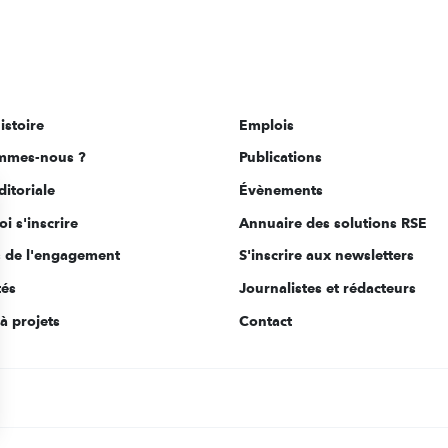
istoire
Emplois
mmes-nous ?
Publications
ditoriale
Évènements
i s'inscrire
Annuaire des solutions RSE
s de l'engagement
S'inscrire aux newsletters
tés
Journalistes et rédacteurs
à projets
Contact
s Options