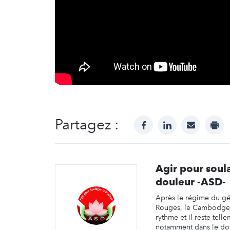
Partagez :
facebook
linkedin
mail
prin
Agir pour soul
douleur -ASD-
Après le régime du g
Rouges, le Cambodge s
rythme et il reste telle
notamment dans le dom