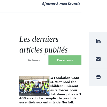
Ajouter à mes favoris
Les derniers
articles publiés
Acteurs
Carenews
La Fondation CMA
CGM et Feed the
Children unissent
leurs forces pour
distribuer plus de 1
400 sacs à dos remplis de produits
essentiels aux enfants de Norfolk