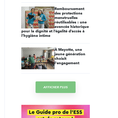
Remboursement
des protections
menstruelles
réutilisables : une
avancée historique
pour la dignité et l’égalité d’accès à
l’hygiène intime
À Mayotte, une
jeune génération
choisit
l'engagement
AFFICHER PLUS