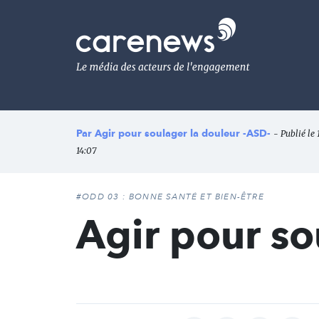
Aller
au
Carenews,
contenu
Le
principal
média
des
acteurs
de
l'engagement
Par
Agir pour soulager la douleur -ASD-
- Publié le 
14:07
#ODD 03 : BONNE SANTÉ ET BIEN-ÊTRE
Agir pour so