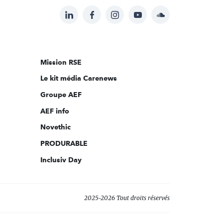
LinkedIn
Facebook
Instagram
YouTube
Soundcloud
Suivez-
nous
sur:
Mission RSE
Le kit média Carenews
Groupe AEF
AEF info
Novethic
PRODURABLE
Inclusiv Day
2025-2026 Tout droits réservés