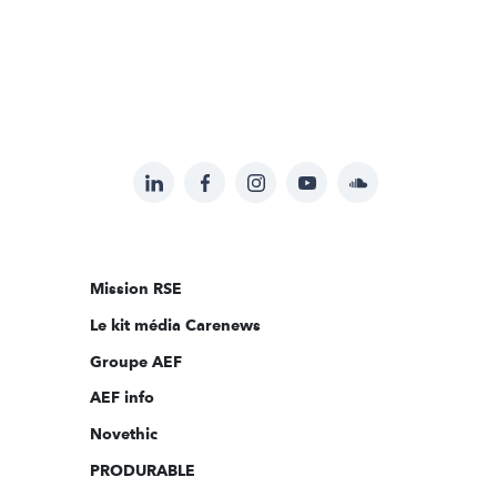
LinkedIn
Facebook
Instagram
YouTube
Soundcloud
Suivez-
nous
sur:
Mission RSE
Le kit média Carenews
Groupe AEF
AEF info
Novethic
PRODURABLE