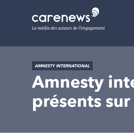
Aller
au
Carenews,
contenu
Le
principal
média
des
acteurs
de
l'engagement
AMNESTY INTERNATIONAL
Amnesty inter
présents su