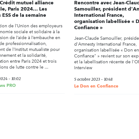
Crédit mutuel alliance
Rencontre avec Jean-Clau
le, Paris 2024… Les
Samouiller, président d'A
 ESS de la semaine
International France,
organisation labellisée « 
ion de l’Union des employeurs
Confiance »
nomie sociale et solidaire à la
sion de l’aide à l’embauche en
Jean-Claude Samouiller, préside
de professionnalisation,
d'Amnesty International France,
t de l’Institut mutualiste pour
organisation labellisée « Don en
nnement et la solidarité,
Confiance" » revient sur son ex
ion entre Paris 2024 et trois
et la labellisation récente de l'
ions de lutte contre le ...
Interview
2024 - 10:02
5 octobre 2023 - 10:48
ws PRO
Le Don en Confiance