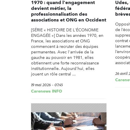
1970 : quand l'engagement
Udes, 
devient métier, la
fédéra
professionnalisation des
brèves
associations et ONG en Occident
Opposit
de l’éco
[SÉRIE « HISTOIRE DE L'ÉCONOMIE
suppres
ENGAGÉE »] Dans les années 1970, en
contrat 
France, les associations et ONG
lancemen
commencent à recruter des équipes
l’enviro
permanentes. Avec l'arrivée de la
coopérat
gauche au pouvoir en 1981, elles
associat
obtiennent une forte reconnaissance
institutionnelle. Aujourd'hui, elles
26 avril 
jouent un rôle central ...
Carene
19 mai 2026 - 07:45
Carenews INFO