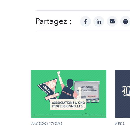
Partagez :
facebook
linkedin
mail
pr
#ASSOCIATIONS
#ESS