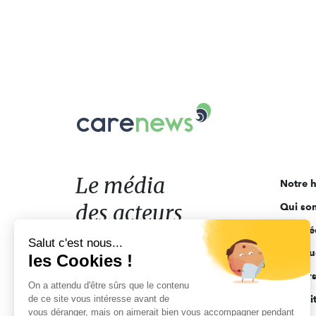
Carenews,
Le
média
des
acteurs
Le média
Notre h
de
des acteurs
Qui so
l'engagement
Ligne é
de l'engagement
Salut c'est nous...
Pourquo
les Cookies !
Acteur
On a attendu d'être sûrs que le contenu
de ce site vous intéresse avant de
Actuali
vous déranger, mais on aimerait bien vous accompagner pendant