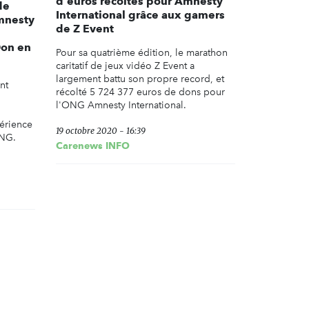
d'euros récoltés pour Amnesty
de
International grâce aux gamers
mnesty
de Z Event
Don en
Pour sa quatrième édition, le marathon
caritatif de jeux vidéo Z Event a
largement battu son propre record, et
nt
récolté 5 724 377 euros de dons pour
l'ONG Amnesty International.
périence
19 octobre 2020 - 16:39
ONG.
Carenews INFO