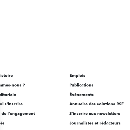
istoire
Emplois
mmes-nous ?
Publications
ditoriale
Évènements
i s'inscrire
Annuaire des solutions RSE
s de l'engagement
S'inscrire aux newsletters
tés
Journalistes et rédacteurs