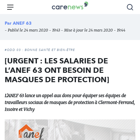
Aller
Carenews,
Menu
Rec
au
Le
contenu
média
Par
ANEF 63
principal
des
- Publié le 24 mars 2020 - 19:43 - Mise à jour le 24 mars 2020 - 19:44
acteurs
de
l'engagement
#ODD 03 : BONNE SANTÉ ET BIEN-ÊTRE
[URGENT : LES SALARIES DE
L’ANEF 63 ONT BESOIN DE
MASQUES DE PROTECTION]
L'ANEF 63 lance un appel aux dons pour équiper ses équipes de
travailleurs sociaux de masques de protection à Clermont-Ferrand,
Issoire et Vichy