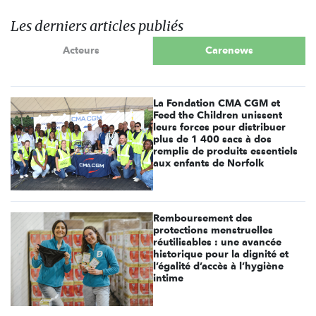
Les derniers articles publiés
Acteurs
Carenews
La Fondation CMA CGM et
Feed the Children unissent
leurs forces pour distribuer
plus de 1 400 sacs à dos
remplis de produits essentiels
aux enfants de Norfolk
Remboursement des
protections menstruelles
réutilisables : une avancée
historique pour la dignité et
l’égalité d’accès à l’hygiène
intime