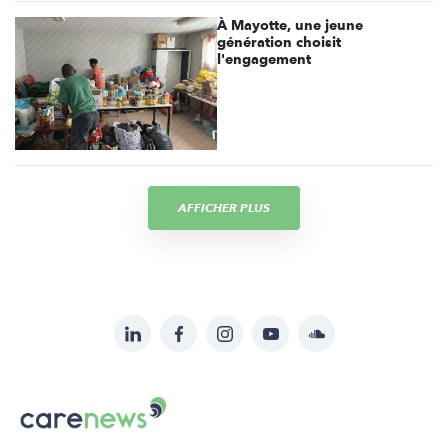
À Mayotte, une jeune
génération choisit
l'engagement
AFFICHER PLUS
LinkedIn
Facebook
Instagram
YouTube
Soundcloud
Suivez-
nous
Carenews,
sur:
Le