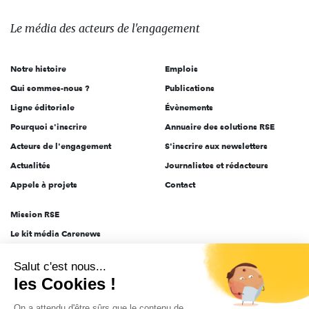
média
des
Le média
des acteurs
de l'engagement
acteurs
de
Notre histoire
Emplois
l'engagement
Qui sommes-nous ?
Publications
Ligne éditoriale
Évènements
Pourquoi s'inscrire
Annuaire des solutions RSE
Acteurs de l'engagement
S'inscrire aux newsletters
Actualités
Journalistes et rédacteurs
Appels à projets
Contact
Mission RSE
Le kit média Carenews
Groupe AEF
Salut c'est nous...
AEF info
les Cookies !
Novethic
On a attendu d'être sûrs que le contenu de