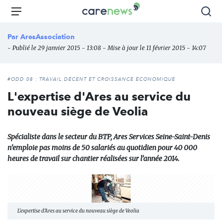
Aller
Carenews,
Menu
Rec
au
Le
contenu
média
Par
AresAssociation
principal
des
- Publié le 29 janvier 2015 - 13:08 - Mise à jour le 11 février 2015 - 14:07
acteurs
de
l'engagement
#ODD 08 : TRAVAIL DÉCENT ET CROISSANCE ÉCONOMIQUE
L'expertise d'Ares au service du
nouveau siège de Veolia
Spécialiste dans le secteur du BTP, Ares Services Seine-Saint-Denis
n’emploie pas moins de 50 salariés au quotidien pour 40 000
heures de travail sur chantier réalisées sur l’année 2014.
L'expertise d'Ares au service du nouveau siège de Veolia