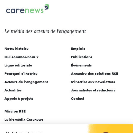
Carenews,
sur:
Le
média
des
Le média
des acteurs
de l'engagement
acteurs
de
Notre histoire
Emplois
l'engagement
Qui sommes-nous ?
Publications
Ligne éditoriale
Évènements
Pourquoi s'inscrire
Annuaire des solutions RSE
Acteurs de l'engagement
S'inscrire aux newsletters
Actualités
Journalistes et rédacteurs
Appels à projets
Contact
Mission RSE
Le kit média Carenews
Groupe AEF