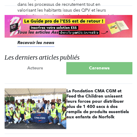
dans les processus de recrutement tout en
valorisant les habitants issus des QPV et leurs
savoirs-êtres développés dans la sphère associative.
Notre mission sociale est d'accompagner nos ...
Tous les articles Association 10pour10
Recevoir les news
Les derniers articles publiés
Acteurs
Carenews
La Fondation CMA CGM et
Feed the Children unissent
leurs forces pour distribuer
plus de 1 400 sacs à dos
remplis de produits essentiels
aux enfants de Norfolk