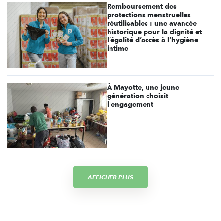
Remboursement des
protections menstruelles
réutilisables : une avancée
historique pour la dignité et
l’égalité d’accès à l’hygiène
intime
À Mayotte, une jeune
génération choisit
l'engagement
AFFICHER PLUS