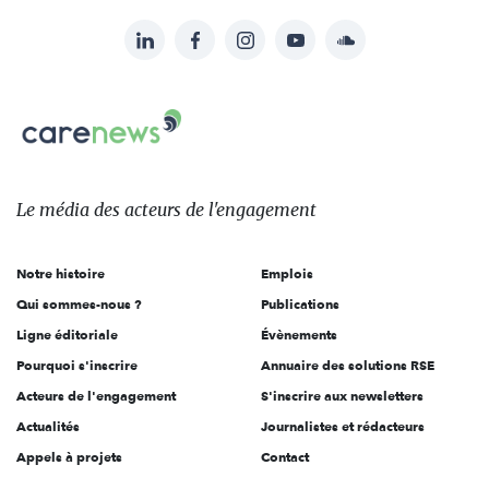
LinkedIn
Facebook
Instagram
YouTube
Soundcloud
Suivez-
nous
Carenews,
sur:
Le
média
des
Le média
des acteurs
de l'engagement
acteurs
de
Notre histoire
Emplois
l'engagement
Qui sommes-nous ?
Publications
Ligne éditoriale
Évènements
Pourquoi s'inscrire
Annuaire des solutions RSE
Acteurs de l'engagement
S'inscrire aux newsletters
Actualités
Journalistes et rédacteurs
Appels à projets
Contact