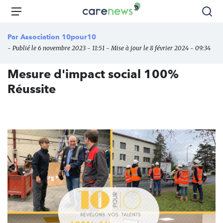
Aller
Carenews,
Menu
Rec
au
Le
contenu
média
Par
Association 10pour10
principal
des
- Publié le 6 novembre 2023 - 11:51 - Mise à jour le 8 février 2024 - 09:34
acteurs
de
Mesure d'impact social 100%
l'engagement
Réussite