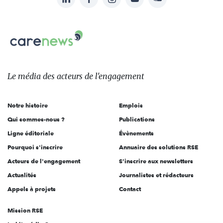
nous
Carenews,
sur:
Le
média
des
Le média
des acteurs
de l'engagement
acteurs
de
Notre histoire
Emplois
l'engagement
Qui sommes-nous ?
Publications
Ligne éditoriale
Évènements
Pourquoi s'inscrire
Annuaire des solutions RSE
Acteurs de l'engagement
S'inscrire aux newsletters
Actualités
Journalistes et rédacteurs
Appels à projets
Contact
Mission RSE