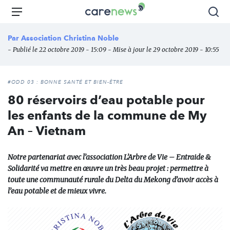
Aller
Carenews,
Menu
Rec
au
Le
contenu
média
Par
Association Christina Noble
principal
des
- Publié le 22 octobre 2019 - 15:09 - Mise à jour le 29 octobre 2019 - 10:55
acteurs
de
l'engagement
#ODD 03 : BONNE SANTÉ ET BIEN-ÊTRE
80 réservoirs d’eau potable pour
les enfants de la commune de My
An – Vietnam
Notre partenariat avec l’association L’Arbre de Vie – Entraide &
Solidarité va mettre en œuvre un très beau projet : permettre à
toute une communauté rurale du Delta du Mekong d’avoir accès à
l’eau potable et de mieux vivre.