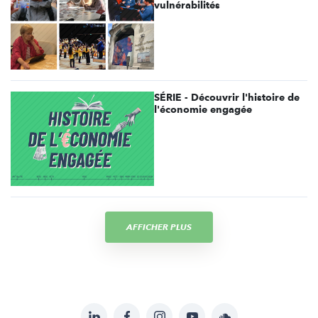
vulnérabilités
SÉRIE - Découvrir l'histoire de
l'économie engagée
AFFICHER PLUS
LinkedIn
Facebook
Instagram
YouTube
Soundcloud
Suivez-