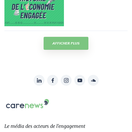
AFFICHER PLUS
LinkedIn
Facebook
Instagram
YouTube
Soundcloud
Suivez-
nous
Carenews,
sur:
Le
média
des
Le média
des acteurs
de l'engagement
acteurs