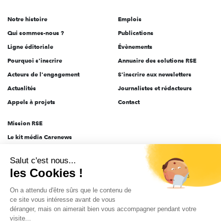
de
Notre histoire
Emplois
l'engagement
Qui sommes-nous ?
Publications
Ligne éditoriale
Évènements
Pourquoi s'inscrire
Annuaire des solutions RSE
Acteurs de l'engagement
S'inscrire aux newsletters
Actualités
Journalistes et rédacteurs
Appels à projets
Contact
Mission RSE
Le kit média Carenews
Groupe AEF
Salut c'est nous...
AEF info
les Cookies !
Novethic
On a attendu d'être sûrs que le contenu de
PRODURABLE
ce site vous intéresse avant de vous
Inclusiv Day
déranger, mais on aimerait bien vous accompagner pendant votre
visite...