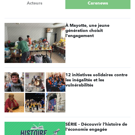
Acteurs
Carenews
À Mayotte, une jeune
génération choisit
l'engagement
12 initiatives solidaires contre
les inégalités et les
vulnérabilités
SÉRIE - Découvrir l'histoire de
l'économie engagée