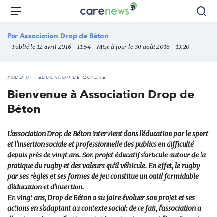
Aller
Carenews,
Menu
Rec
au
Le
contenu
média
Par
Association Drop de Béton
principal
des
- Publié le 12 avril 2016 - 11:54 - Mise à jour le 30 août 2016 - 13:20
acteurs
de
l'engagement
#ODD 04 : ÉDUCATION DE QUALITÉ
Bienvenue à Association Drop de
Béton
L'association Drop de Béton intervient dans l'éducation par le sport
et l'insertion sociale et professionnelle des publics en difficulté
depuis près de vingt ans. Son projet éducatif s'articule autour de la
pratique du rugby et des valeurs qu'il véhicule. En effet, le rugby
par ses règles et ses formes de jeu constitue un outil formidable
d'éducation et d'insertion.
En vingt ans, Drop de Béton a su faire évoluer son projet et ses
actions en s'adaptant au contexte social: de ce fait, l'association a