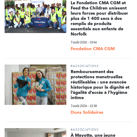
La Fondation CMA CGM et
Feed the Children unissent
leurs forces pour distribuer
plus de 1 400 sacs à dos
remplis de produits
essentiels aux enfants de
Norfolk
7 août 2026 - 13:46
Fondation CMA CGM
#ASSOCIATIONS
Remboursement des
protections menstruelles
réutilisables : une avancée
historique pour la dignité et
l’égalité d’accès à l’hygiène
intime
7 août 2026 - 12:38
Dons Solidaires
#ASSOCIATIONS
À Mayotte, une jeune