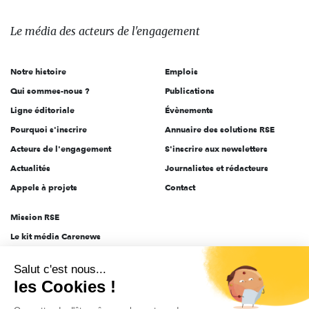
média
des
Le média
des acteurs
de l'engagement
acteurs
de
Notre histoire
Emplois
l'engagement
Qui sommes-nous ?
Publications
Ligne éditoriale
Évènements
Pourquoi s'inscrire
Annuaire des solutions RSE
Acteurs de l'engagement
S'inscrire aux newsletters
Actualités
Journalistes et rédacteurs
Appels à projets
Contact
Mission RSE
Le kit média Carenews
Groupe AEF
Salut c'est nous...
AEF info
les Cookies !
Novethic