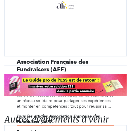
Association Française des
Fundraisers (AFF)
Le réseau des professionnels de la collecte de
fonds et du mécénat engagés au service de l’intérêt
général. Premier organisme de formation certifiant,
centre de ressources, accompagnement carrière, et
un réseau solidaire pour partager ses expériences
et monter en compétences : tout pour réussir sa ...
Autres évènements à venir
Tous les articles Association Française des
Fundraisers (AFF)