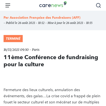
Aller
Carenews,
Menu
Rec
au
Le
contenu
média
Par
Association Française des Fundraisers (AFF)
principal
des
- Publié le 26 août 2021 - 10:12 - Mise à jour le 26 août 2021 - 10:15
acteurs
de
l'engagement
TERMINÉ
16/11/2021 09:30 - Paris
11ème Conférence de fundraising
pour la culture
Fermeture des lieux culturels, annulation des
événements, des galas…La crise covid a frappé de plein
fouet le secteur culturel et son mécénat sur de multiples