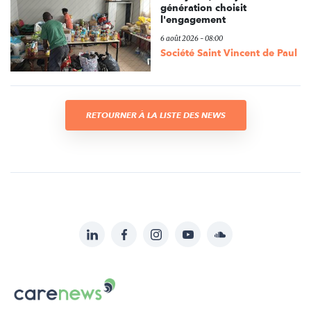
génération choisit
l'engagement
6 août 2026 - 08:00
Société Saint Vincent de Paul
RETOURNER À LA LISTE DES NEWS
LinkedIn
Facebook
Instagram
YouTube
Soundcloud
Suivez-
nous
Carenews,
sur:
Le