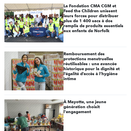
La Fondation CMA CGM et
Feed the Children unissent
leurs forces pour distribuer
plus de 1 400 sacs à dos
remplis de produits essentiels
aux enfants de Norfolk
Remboursement des
protections menstruelles
réutilisables : une avancée
historique pour la dignité et
l’égalité d’accès à l’hygiène
intime
À Mayotte, une jeune
génération choisit
l'engagement