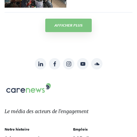
AFFICHER PLUS
LinkedIn
Facebook
Instagram
YouTube
Soundcloud
Suivez-
nous
Carenews,
sur:
Le
média
des
Le média
des acteurs
de l'engagement
acteurs
de
Notre histoire
Emplois
l'engagement