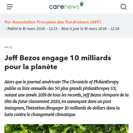
Aller
Carenews,
Menu
Rec
au
Le
contenu
média
Par
Association Française des Fundraisers (AFF)
principal
des
- Publié le 10 mars 2020 - 12:23 - Mise à jour le 10 mars 2020 - 12:26
acteurs
de
l'engagement
#RSE
Jeff Bezos engage 10 milliards
pour la planète
Alors que le journal américain The Chronicle of Philanthropy
publie sa liste annuelle des 50 plus grands philanthropes US,
notant une année 2019 de tous les records, Jeff Bezos s'empare de la
tête du futur classement 2020, en annonçant dans un post
Instagram, l'intention d'engager 10 milliards de dollars dans la
lutte contre le changement climatique.