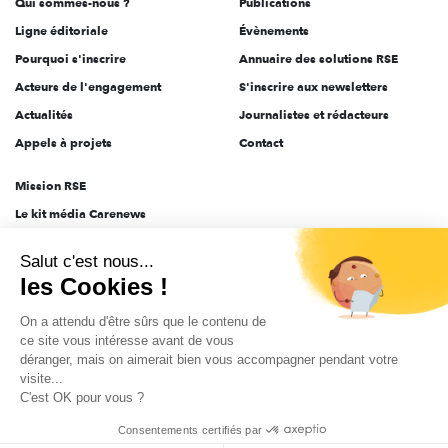
Qui sommes-nous ?
Publications
Ligne éditoriale
Évènements
Pourquoi s'inscrire
Annuaire des solutions RSE
Acteurs de l'engagement
S'inscrire aux newsletters
Actualités
Journalistes et rédacteurs
Appels à projets
Contact
Mission RSE
Le kit média Carenews
Groupe AEF
Salut c'est nous...
AEF info
les Cookies !
Novethic
On a attendu d'être sûrs que le contenu de
PRODURABLE
ce site vous intéresse avant de vous
Inclusiv Day
déranger, mais on aimerait bien vous accompagner pendant votre
visite...
C'est OK pour vous ?
CGV
Données personnelles
Mentions légales
2025-2026 Tout droits réservés
Consentements certifiés par