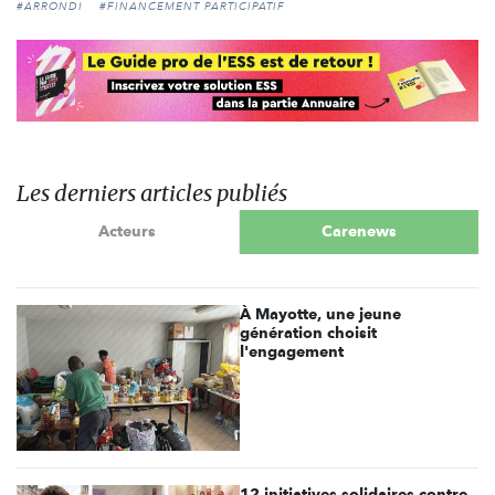
#ARRONDI
#FINANCEMENT PARTICIPATIF
Les derniers articles publiés
Acteurs
Carenews
À Mayotte, une jeune
génération choisit
l'engagement
12 initiatives solidaires contre