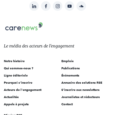
LinkedIn
Facebook
Instagram
YouTube
Soundcloud
Suivez-
nous
Carenews,
sur:
Le
média
des
Le média
des acteurs
de l'engagement
acteurs
de
Notre histoire
Emplois
l'engagement
Qui sommes-nous ?
Publications
Ligne éditoriale
Évènements
Pourquoi s'inscrire
Annuaire des solutions RSE
Acteurs de l'engagement
S'inscrire aux newsletters
Actualités
Journalistes et rédacteurs
Appels à projets
Contact