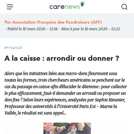
Aller
Carenews,
Menu
Rec
au
Le
contenu
média
Par
Association Française des Fundraisers (AFF)
principal
des
- Publié le 10 mars 2020 - 12:18 - Mise à jour le 10 mars 2020 - 12:22
acteurs
de
l'engagement
#FINANCE
A la caisse : arrondir ou donner ?
Alors que les initiatives liées aux micro-dons fleurissent sous
toutes les formes, trois chercheurs américains se penchent sur le
cas du passage en caisse afin d'élucider le dilemme : pour collecter
le plus efficacement, faut-il demander un arrondi ou proposer un
don fixe ? Selon leurs expériences, analysées par Sophie Rieunier,
Professeur des universités à l'Université Paris Est - Marne la
Vallée, le résultat est sans appel…