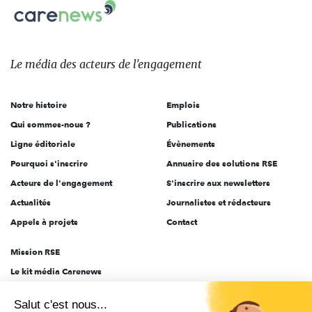
Carenews,
sur:
Le
média
des
Le média
des acteurs
de l'engagement
acteurs
de
Notre histoire
Emplois
l'engagement
Qui sommes-nous ?
Publications
Ligne éditoriale
Évènements
Pourquoi s'inscrire
Annuaire des solutions RSE
Acteurs de l'engagement
S'inscrire aux newsletters
Actualités
Journalistes et rédacteurs
Appels à projets
Contact
Mission RSE
Le kit média Carenews
Groupe AEF
Salut c'est nous...
AEF info