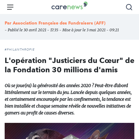
Aller
Carenews,
Menu
Rec
au
Le
contenu
média
Par
Association Française des Fundraisers (AFF)
principal
des
- Publié le 30 avril 2021 - 17:35 - Mise à jour le 3 mai 2021 - 09:21
acteurs
de
l'engagement
#PHILANTHROPIE
L'opération "Justiciers du Cœur" de
la Fondation 30 millions d'amis
Où se joue(ra) la générosité des années 2020 ? Peut-être d'abord
littéralement sur le terrain du jeu. Lancée depuis quelques années,
et certainement encouragée par les confinements, la tendance est
bien installée et chaque semaine révèle de nouvelles initiatives de
gamers au profit de causes diverses.