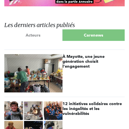
Les derniers articles publiés
Acteurs
Carenews
À Mayotte, une jeune
génération choisit
l'engagement
12 initiatives solidaires contre
les inégalités et les
vulnérabilités