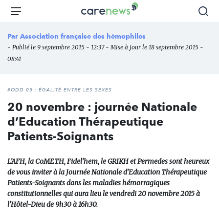
Aller
Carenews,
Menu
Rec
au
Le
contenu
média
Par
Association française des hémophiles
principal
des
- Publié le 9 septembre 2015 - 12:37 - Mise à jour le 18 septembre 2015 -
acteurs
08:41
de
l'engagement
#ODD 05 : ÉGALITÉ ENTRE LES SEXES
20 novembre : journée Nationale
d’Education Thérapeutique
Patients-Soignants
L’AFH, la CoMETH, Fidel’hem, le GRIKH et Permedes sont heureux
de vous inviter à la Journée Nationale d’Education Thérapeutique
Patients-Soignants dans les maladies hémorragiques
constitutionnelles qui aura lieu le vendredi 20 novembre 2015 à
l’Hôtel-Dieu de 9h30 à 16h30.