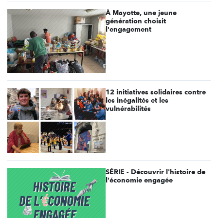
À Mayotte, une jeune
génération choisit
l'engagement
12 initiatives solidaires contre
les inégalités et les
vulnérabilités
SÉRIE - Découvrir l'histoire de
l'économie engagée