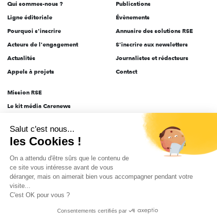
Qui sommes-nous ?
Publications
Ligne éditoriale
Évènements
Pourquoi s'inscrire
Annuaire des solutions RSE
Acteurs de l'engagement
S'inscrire aux newsletters
Actualités
Journalistes et rédacteurs
Appels à projets
Contact
Mission RSE
Le kit média Carenews
Groupe AEF
Salut c'est nous...
AEF info
les Cookies !
Novethic
On a attendu d'être sûrs que le contenu de
PRODURABLE
ce site vous intéresse avant de vous
Inclusiv Day
déranger, mais on aimerait bien vous accompagner pendant votre
visite...
C'est OK pour vous ?
CGV
Données personnelles
Mentions légales
2025-2026 Tout droits réservés
Consentements certifiés par