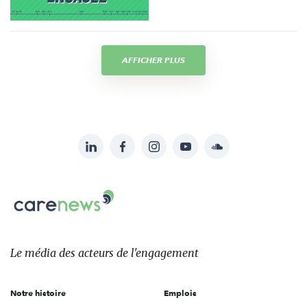
AFFICHER PLUS
LinkedIn
Facebook
Instagram
YouTube
Soundcloud
Suivez-
nous
Carenews,
sur:
Le
média
des
Le média
des acteurs
de l'engagement
acteurs
de
Notre histoire
Emplois
l'engagement