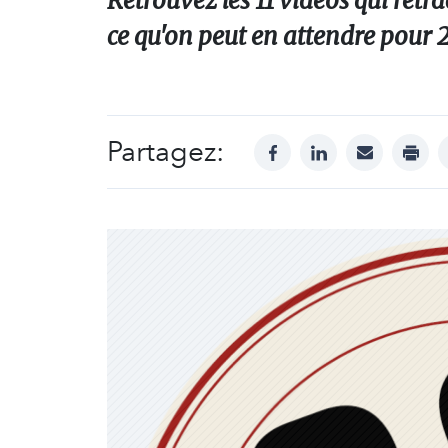
Retrouvez les 11 vidéos qui retra
ce qu'on peut en attendre pour 
Partagez:
facebook
linkedin
mail
print