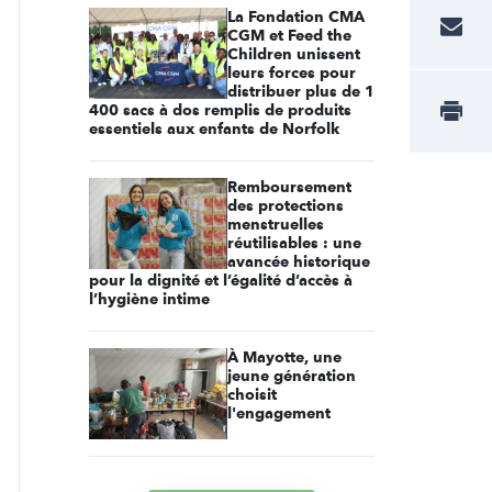
La Fondation CMA
CGM et Feed the
Children unissent
leurs forces pour
distribuer plus de 1
400 sacs à dos remplis de produits
essentiels aux enfants de Norfolk
Remboursement
des protections
menstruelles
réutilisables : une
avancée historique
pour la dignité et l’égalité d’accès à
l’hygiène intime
À Mayotte, une
jeune génération
choisit
l'engagement