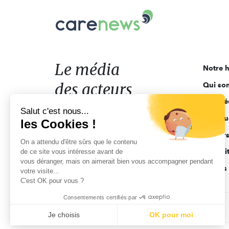
Carenews,
Le
média
des
acteurs
Le média
Notre h
de
des acteurs
Qui so
l'engagement
Ligne é
de l'engagement
Salut c'est nous...
Pourquo
les Cookies !
Acteur
On a attendu d'être sûrs que le contenu
Actuali
de ce site vous intéresse avant de
vous déranger, mais on aimerait bien vous accompagner pendant
Appels 
votre visite...
C'est OK pour vous ?
Consentements certifiés par
CGV
Données personnelles
Mentions légales
Je choisis
OK pour moi