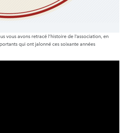
us vous avons retracé l’histoire de l’association, en
portants qui ont jalonné ces soixante années