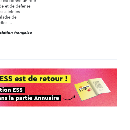
s’est donné un rôle
ide et de défense
s atteintes
aladie de
ies ...
ciation française