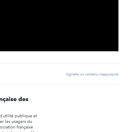
t
Signaler un contenu inapproprié
nçaise des
’utilité publique et
er les usagers du
ociation française