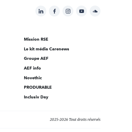
LinkedIn
Facebook
Instagram
YouTube
Soundcloud
Suivez-
nous
sur:
Mission RSE
Le kit média Carenews
Groupe AEF
AEF info
Novethic
PRODURABLE
Inclusiv Day
2025-2026 Tout droits réservés