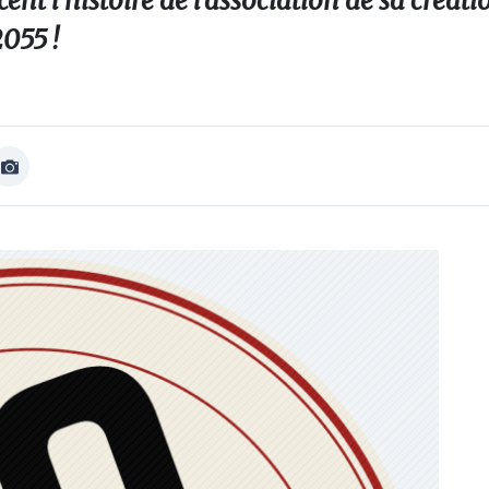
cent l'histoire de l'association de sa créat
2055 !
Afficher
Image