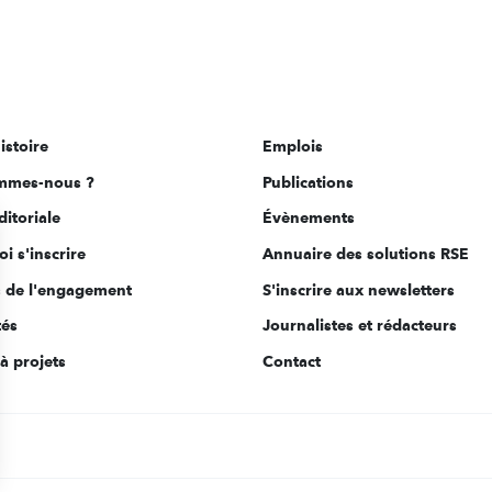
istoire
Emplois
mmes-nous ?
Publications
ditoriale
Évènements
i s'inscrire
Annuaire des solutions RSE
s de l'engagement
S'inscrire aux newsletters
tés
Journalistes et rédacteurs
à projets
Contact