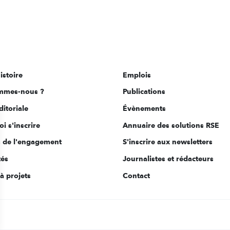
istoire
Emplois
mmes-nous ?
Publications
ditoriale
Évènements
i s'inscrire
Annuaire des solutions RSE
s de l'engagement
S'inscrire aux newsletters
tés
Journalistes et rédacteurs
à projets
Contact