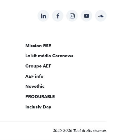
LinkedIn
Facebook
Instagram
YouTube
Soundcloud
Suivez-
nous
sur:
Mission RSE
Le kit média Carenews
Groupe AEF
AEF info
Novethic
PRODURABLE
Inclusiv Day
2025-2026 Tout droits réservés