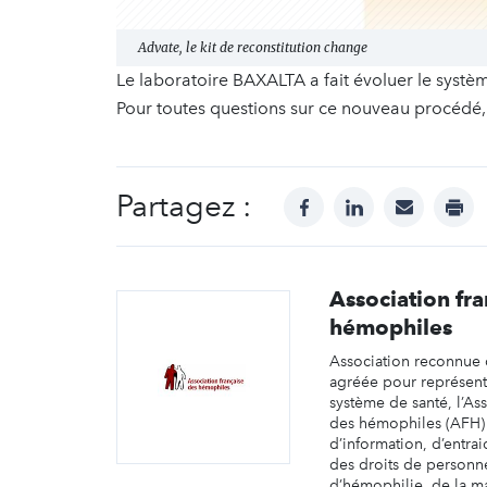
Advate, le kit de reconstitution change
Le laboratoire BAXALTA a fait évoluer le système
Pour toutes questions sur ce nouveau procédé, 
Partagez :
facebook
linkedin
mail
prin
Association fra
hémophiles
Association reconnue d
agréée pour représent
système de santé, l’Ass
des hémophiles (AFH) 
d’information, d’entra
des droits de personne
d’hémophilie, de la m