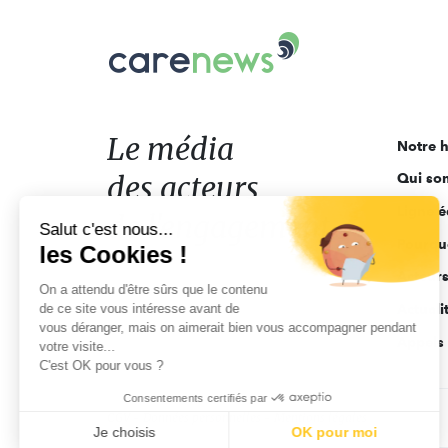
Carenews,
Le
média
des
acteurs
Le média
Notre h
de
des acteurs
Qui so
l'engagement
Ligne é
de l'engagement
Salut c'est nous...
Pourquo
les Cookies !
Acteur
On a attendu d'être sûrs que le contenu
de ce site vous intéresse avant de
Actuali
vous déranger, mais on aimerait bien vous accompagner pendant
Appels 
votre visite...
C'est OK pour vous ?
Consentements certifiés par
CGV
Données personnelles
Mentions légales
Je choisis
OK pour moi