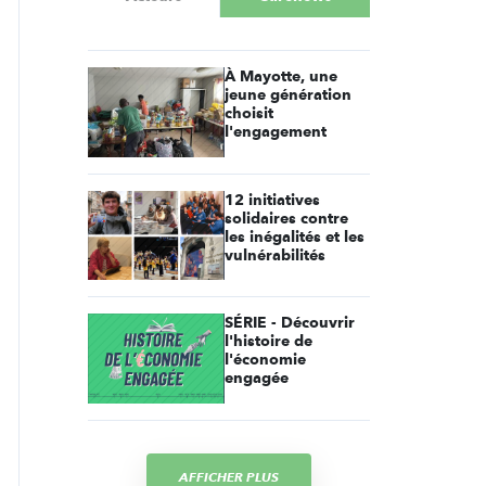
À Mayotte, une
jeune génération
choisit
l'engagement
12 initiatives
solidaires contre
les inégalités et les
vulnérabilités
SÉRIE - Découvrir
l'histoire de
l'économie
engagée
AFFICHER PLUS