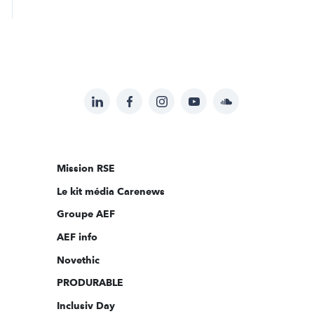
LinkedIn
Facebook
Instagram
YouTube
Soundcloud
Suivez-
nous
sur:
Mission RSE
Le kit média Carenews
Groupe AEF
AEF info
Novethic
PRODURABLE
Inclusiv Day