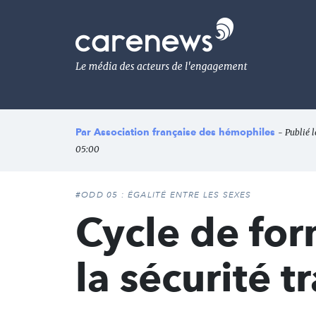
Aller
au
Carenews,
contenu
Le
principal
média
des
acteurs
de
l'engagement
Par
Association française des hémophiles
- Publié l
05:00
#ODD 05 : ÉGALITÉ ENTRE LES SEXES
Cycle de fo
la sécurité t