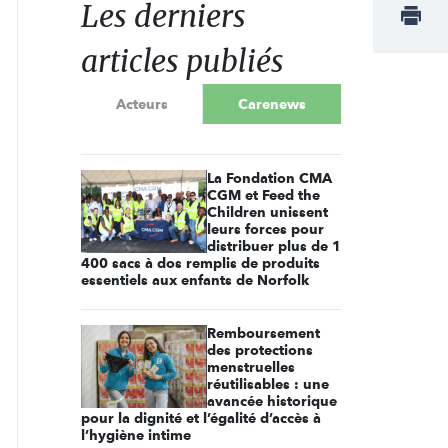
Les derniers
articles publiés
Acteurs
Carenews
La Fondation CMA
CGM et Feed the
Children unissent
leurs forces pour
distribuer plus de 1
400 sacs à dos remplis de produits
essentiels aux enfants de Norfolk
Remboursement
des protections
menstruelles
réutilisables : une
avancée historique
pour la dignité et l’égalité d’accès à
l’hygiène intime