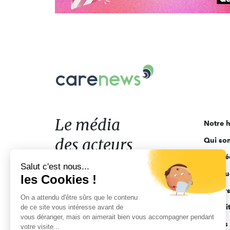
Carenews,
Le
média
des
acteurs
Le média
Notre h
de
des acteurs
Qui so
l'engagement
Ligne é
de l'engagement
Salut c'est nous...
Pourquo
les Cookies !
Acteur
On a attendu d'être sûrs que le contenu
Actuali
de ce site vous intéresse avant de
vous déranger, mais on aimerait bien vous accompagner pendant
Appels 
votre visite...