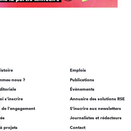
istoire
Emplois
mmes-nous ?
Publications
ditoriale
Évènements
i s'inscrire
Annuaire des solutions RSE
s de l'engagement
S'inscrire aux newsletters
tés
Journalistes et rédacteurs
à projets
Contact