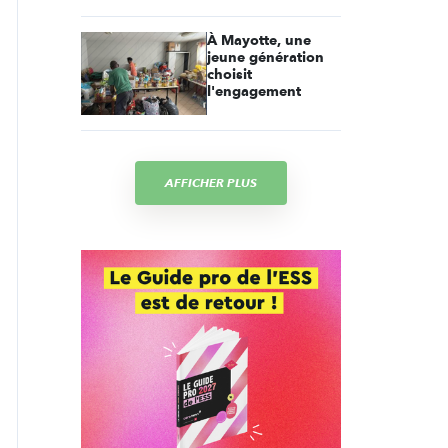
À Mayotte, une
jeune génération
choisit
l'engagement
AFFICHER PLUS