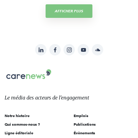
AFFICHER PLUS
LinkedIn
Facebook
Instagram
YouTube
Soundcloud
Suivez-
nous
Carenews,
sur:
Le
média
des
Le média
des acteurs
de l'engagement
acteurs
de
Notre histoire
Emplois
l'engagement
Qui sommes-nous ?
Publications
Ligne éditoriale
Évènements