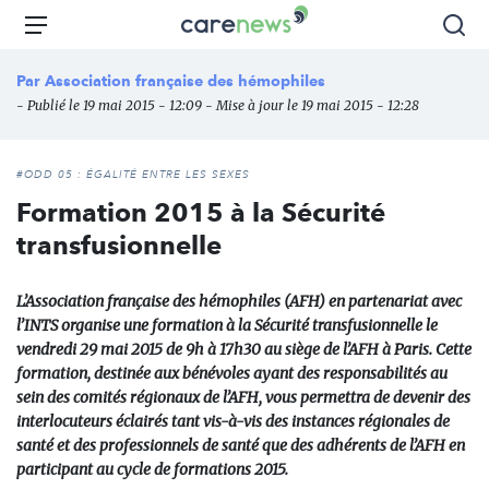
Aller
Carenews,
Menu
Rec
au
Le
contenu
média
Par
Association française des hémophiles
principal
des
- Publié le 19 mai 2015 - 12:09 - Mise à jour le 19 mai 2015 - 12:28
acteurs
de
l'engagement
#ODD 05 : ÉGALITÉ ENTRE LES SEXES
Formation 2015 à la Sécurité
transfusionnelle
L’Association française des hémophiles (AFH) en partenariat avec
l’INTS organise une formation à la Sécurité transfusionnelle le
vendredi 29 mai 2015 de 9h à 17h30 au siège de l’AFH à Paris. Cette
formation, destinée aux bénévoles ayant des responsabilités au
sein des comités régionaux de l’AFH, vous permettra de devenir des
interlocuteurs éclairés tant vis-à-vis des instances régionales de
santé et des professionnels de santé que des adhérents de l’AFH en
participant au cycle de formations 2015.