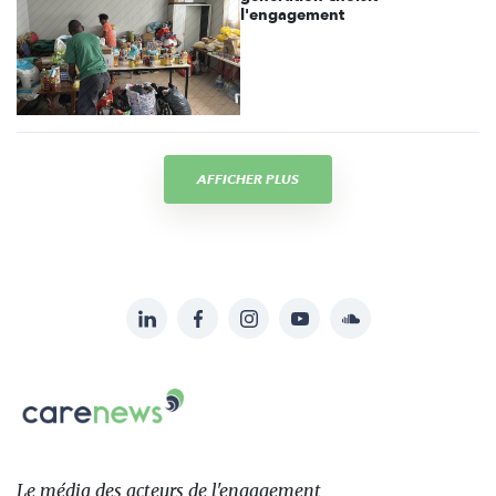
l'engagement
AFFICHER PLUS
LinkedIn
Facebook
Instagram
YouTube
Soundcloud
Suivez-
nous
Carenews,
sur:
Le
média
des
Le média
des acteurs
de l'engagement