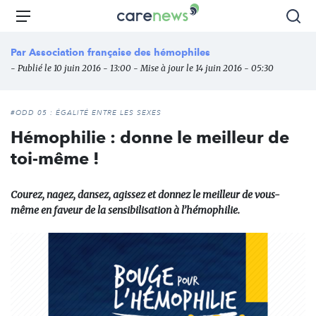
Aller
Carenews,
Menu
Rec
au
Le
contenu
média
Par
Association française des hémophiles
principal
des
- Publié le 10 juin 2016 - 13:00 - Mise à jour le 14 juin 2016 - 05:30
acteurs
de
l'engagement
#ODD 05 : ÉGALITÉ ENTRE LES SEXES
Hémophilie : donne le meilleur de
toi-même !
Courez, nagez, dansez, agissez et donnez le meilleur de vous-
même en faveur de la sensibilisation à l’hémophilie.