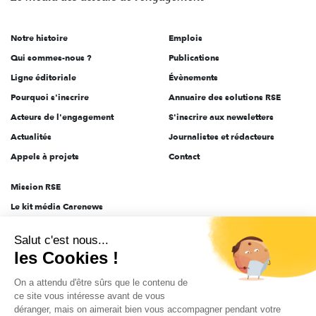
acteurs
de
Notre histoire
Emplois
l'engagement
Qui sommes-nous ?
Publications
Ligne éditoriale
Évènements
Pourquoi s'inscrire
Annuaire des solutions RSE
Acteurs de l'engagement
S'inscrire aux newsletters
Actualités
Journalistes et rédacteurs
Appels à projets
Contact
Mission RSE
Le kit média Carenews
Groupe AEF
Salut c'est nous...
AEF info
les Cookies !
Novethic
On a attendu d'être sûrs que le contenu de
PRODURABLE
ce site vous intéresse avant de vous
Inclusiv Day
déranger, mais on aimerait bien vous accompagner pendant votre