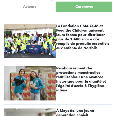
Acteurs
Carenews
La Fondation CMA CGM et
Feed the Children unissent
leurs forces pour distribuer
plus de 1 400 sacs à dos
remplis de produits essentiels
aux enfants de Norfolk
Remboursement des
protections menstruelles
réutilisables : une avancée
historique pour la dignité et
l’égalité d’accès à l’hygiène
intime
À Mayotte, une jeune
génération choisit