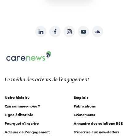
LinkedIn
Facebook
Instagram
YouTube
Soundcloud
Suivez-
nous
Carenews,
sur:
Le
média
des
Le média
des acteurs
de l'engagement
acteurs
de
Notre histoire
Emplois
l'engagement
Qui sommes-nous ?
Publications
Ligne éditoriale
Évènements
Pourquoi s'inscrire
Annuaire des solutions RSE
Acteurs de l'engagement
S'inscrire aux newsletters