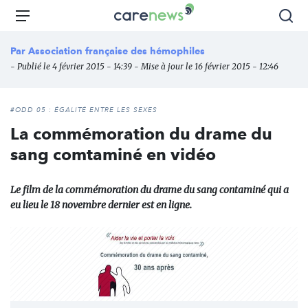
Aller
Carenews,
Menu
Rec
au
Le
contenu
média
Par
Association française des hémophiles
principal
des
- Publié le 4 février 2015 - 14:39 - Mise à jour le 16 février 2015 - 12:46
acteurs
de
l'engagement
#ODD 05 : ÉGALITÉ ENTRE LES SEXES
La commémoration du drame du
sang comtaminé en vidéo
Le film de la commémoration du drame du sang contaminé qui a
eu lieu le 18 novembre dernier est en ligne.