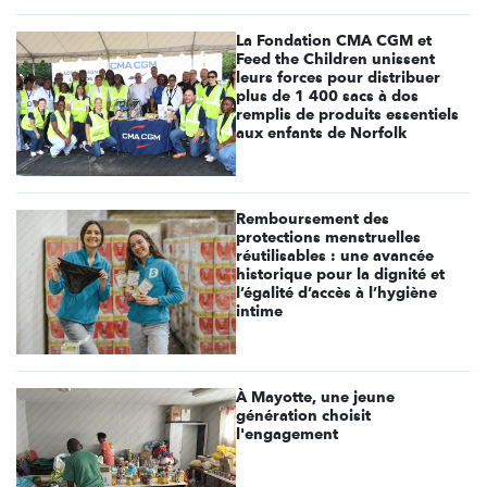
La Fondation CMA CGM et
Feed the Children unissent
leurs forces pour distribuer
plus de 1 400 sacs à dos
remplis de produits essentiels
aux enfants de Norfolk
Remboursement des
protections menstruelles
réutilisables : une avancée
historique pour la dignité et
l’égalité d’accès à l’hygiène
intime
À Mayotte, une jeune
génération choisit
l'engagement