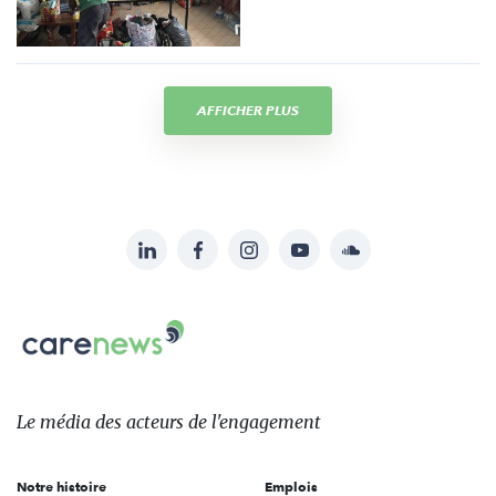
AFFICHER PLUS
LinkedIn
Facebook
Instagram
YouTube
Soundcloud
Suivez-
nous
Carenews,
sur:
Le
média
des
Le média
des acteurs
de l'engagement
acteurs
de
Notre histoire
Emplois
l'engagement