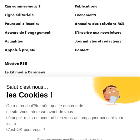
Qui sommes-nous ?
Publications
Ligne éditoriale
Évènements
Pourquoi s'inscrire
Annuaire des solutions RSE
Acteurs de l'engagement
S'inscrire aux newsletters
Actualités
Journalistes et rédacteurs
Appels à projets
Contact
Mission RSE
Le kit média Carenews
Groupe AEF
Salut c'est nous...
AEF info
les Cookies !
Novethic
On a attendu d'être sûrs que le contenu de
PRODURABLE
ce site vous intéresse avant de vous
Inclusiv Day
déranger, mais on aimerait bien vous accompagner pendant votre
visite...
C'est OK pour vous ?
CGV
Données personnelles
Mentions légales
2025-2026 Tout droits réservés
Consentements certifiés par