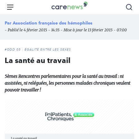
Aller
Carenews,
Menu
Rec
au
Le
contenu
média
Par
Association française des hémophiles
principal
des
- Publié le 4 février 2015 - 14:35 - Mise à jour le 13 février 2015 - 07:00
acteurs
de
l'engagement
#ODD 05 : ÉGALITÉ ENTRE LES SEXES
La santé au travail
5èmes Rencontres parlementaires pour la santé au travail : ni
assistées, ni reléguées, les personnes malades chroniques veulent
pouvoir travailler !
La santé au travail