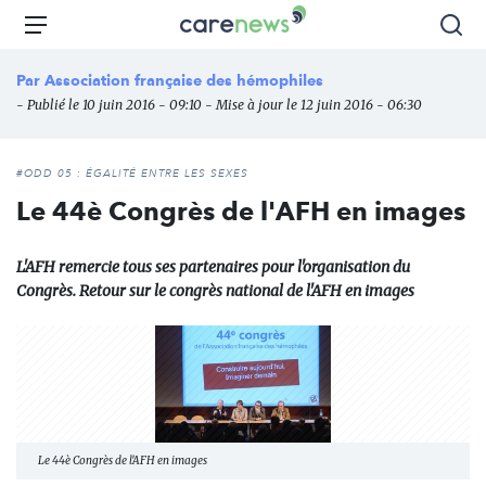
Aller
Carenews,
Menu
Rec
au
Le
contenu
média
Par
Association française des hémophiles
principal
des
- Publié le 10 juin 2016 - 09:10 - Mise à jour le 12 juin 2016 - 06:30
acteurs
de
l'engagement
#ODD 05 : ÉGALITÉ ENTRE LES SEXES
Le 44è Congrès de l'AFH en images
L'AFH remercie tous ses partenaires pour l'organisation du
Congrès. Retour sur le congrès national de l'AFH en images
Le 44è Congrès de l'AFH en images