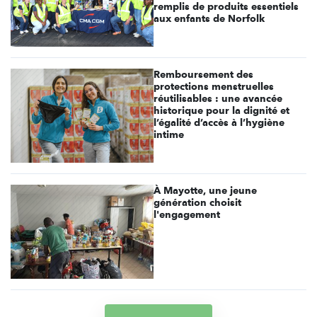
remplis de produits essentiels
aux enfants de Norfolk
Remboursement des
protections menstruelles
réutilisables : une avancée
historique pour la dignité et
l’égalité d’accès à l’hygiène
intime
À Mayotte, une jeune
génération choisit
l'engagement