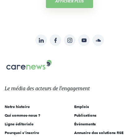
AFFICHER PLUS
LinkedIn
Facebook
Instagram
YouTube
Soundcloud
Suivez-
nous
Carenews,
sur:
Le
média
des
Le média
des acteurs
de l'engagement
acteurs
de
Notre histoire
Emplois
l'engagement
Qui sommes-nous ?
Publications
Ligne éditoriale
Évènements
Pourquoi s'inscrire
Annuaire des solutions RSE