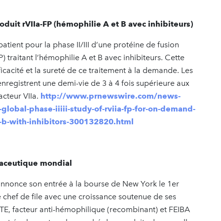
roduit rVIIa-FP (hémophilie A et B avec inhibiteurs)
tient pour la phase II/III d’une protéine de fusion
P) traitant l’hémophilie A et B avec inhibiteurs. Cette
ficacité et la sureté de ce traitement à la demande. Les
enregistrent une demi-vie de 3 à 4 fois supérieure aux
acteur VIIa.
http://www.prnewswire.com/news-
n-global-phase-iiiii-study-of-rviia-fp-for-on-demand-
r-b-with-inhibitors-300132820.html
maceutique mondial
 annonce son entrée à la bourse de New York le 1er
de chef de file avec une croissance soutenue de ses
E, facteur anti-hémophilique (recombinant) et FEIBA