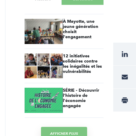
À Mayotte, une
jeune génération
choisit
l'engagement
12 initiatives
solidaires contre
les inégalités et les
vulnérabilités
SÉRIE - Découvrir
l'histoire de
l'économie
engagée
AFFICHER PLUS