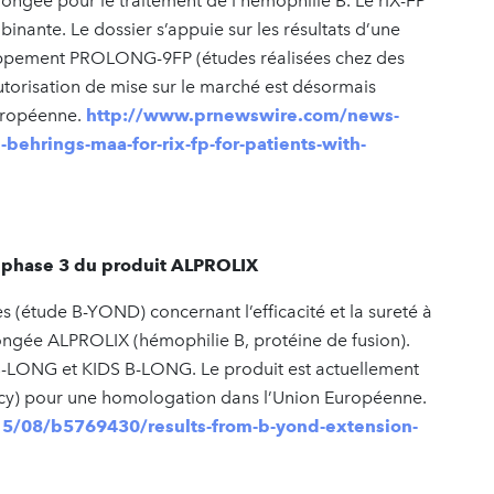
longée pour le traitement de l’hémophilie B. Le rIX-FP
inante. Le dossier s’appuie sur les résultats d’une
oppement PROLONG-9FP (études réalisées chez des
torisation de mise sur le marché est désormais
Européenne.
http://www.prnewswire.com/news-
behrings-maa-for-rix-fp-for-patients-with-
a phase 3 du produit ALPROLIX
 (étude B-YOND) concernant l’efficacité et la sureté à
ongée ALPROLIX (hémophilie B, protéine de fusion).
B-LONG et KIDS B-LONG. Le produit est actuellement
y) pour une homologation dans l’Union Européenne.
5/08/b5769430/results-from-b-yond-extension-