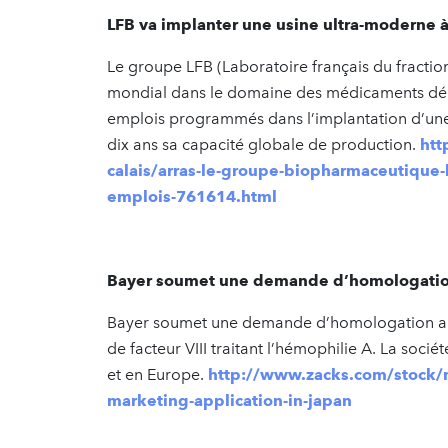
LFB va implanter une usine ultra-moderne à
Le groupe LFB (Laboratoire français du fractio
mondial dans le domaine des médicaments dériv
emplois programmés dans l’implantation d’une n
dix ans sa capacité globale de production.
htt
calais/arras-le-groupe-biopharmaceutique-l
emplois-761614.html
Bayer soumet une demande d’homologation
Bayer soumet une demande d’homologation au
de facteur VIII traitant l’hémophilie A. La s
et en Europe.
http://www.zacks.com/stock/
marketing-application-in-japan