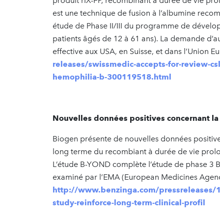
produit rIX-FP, recombinant à durée de vie pro
est une technique de fusion à l’albumine recomb
étude de Phase II/III du programme de dével
patients âgés de 12 à 61 ans). La demande d’au
effective aux USA, en Suisse, et dans l’Union 
releases/swissmedic-accepts-for-review-csl-
hemophilia-b-300119518.html
Nouvelles données positives concernant l
Biogen présente de nouvelles données positives
long terme du recombiant à durée de vie prol
L’étude B-YOND complète l’étude de phase 3 
examiné par l’EMA (European Medicines Agenc
http://www.benzinga.com/pressreleases/1
study-reinforce-long-term-clinical-profil