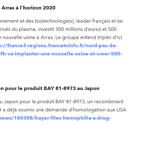
 Arras à l’horizon 2020
nnement et des biotechnologies), leader français et 6e
és du plasma, investit 300 millions d’euros et 500
ouvelle usine à Arras. Le groupe entend tripler d’ici
p://france3-regions.francetvinfo.fr/nord-pas-de-
fb-va-implanter-une-nouvelle-usine-et-creer-500-
 pour le produit BAY 81-8973 au Japon
 Japon pour le produit BAY 81-8973, un recombinant
ociété a déjà soumis une demande d’homologation aux USA
news/180308/bayer-files-hemophilia-a-drug-