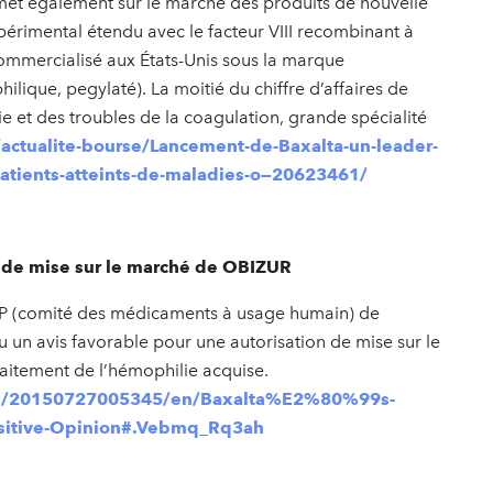
 met également sur le marché des produits de nouvelle
périmental étendu avec le facteur VIII recombinant à
 commercialisé aux États-Unis sous la marque
que, pegylaté). La moitié du chiffre d’affaires de
e et des troubles de la coagulation, grande spécialité
ctualite-bourse/Lancement-de-Baxalta-un-leader-
tients-atteints-de-maladies-o—20623461/
n de mise sur le marché de OBIZUR
CHMP (comité des médicaments à usage humain) de
n avis favorable pour une autorisation de mise sur le
aitement de l’hémophilie acquise.
e/20150727005345/en/Baxalta%E2%80%99s-
sitive-Opinion#.Vebmq_Rq3ah