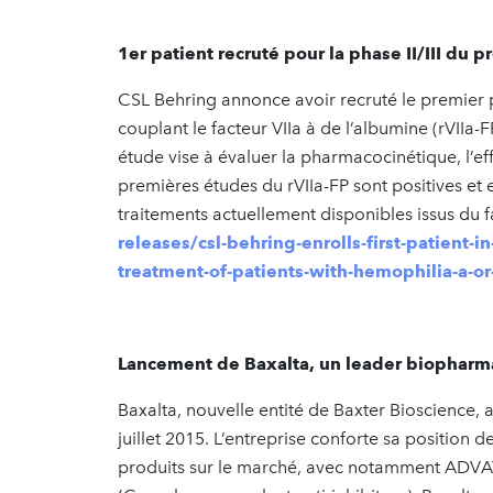
1er patient recruté pour la phase II/III du p
CSL Behring annonce avoir recruté le premier pa
couplant le facteur VIIa à de l’albumine (rVIIa-F
étude vise à évaluer la pharmacocinétique, l’ef
premières études du rVIIa-FP sont positives et 
traitements actuellement disponibles issus du f
releases/csl-behring-enrolls-first-patient-i
treatment-of-patients-with-hemophilia-a-o
Lancement de Baxalta, un leader biophar
Baxalta, nouvelle entité de Baxter Bioscience,
juillet 2015. L’entreprise conforte sa position 
produits sur le marché, avec notamment ADVAT