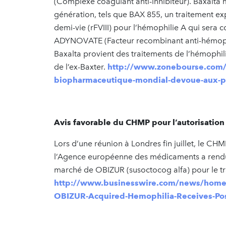
(Complexe coagulant anti-inhibiteur). Baxalta
génération, tels que BAX 855, un traitement ex
demi-vie (rFVIII) pour l’hémophilie A qui sera
ADYNOVATE (Facteur recombinant anti-hémophili
Baxalta provient des traitements de l’hémophili
de l’ex-Baxter.
http://www.zonebourse.com/a
biopharmaceutique-mondial-devoue-aux-pa
Avis favorable du CHMP pour l’autorisatio
Lors d’une réunion à Londres fin juillet, le 
l’Agence européenne des médicaments a rendu u
marché de OBIZUR (susoctocog alfa) pour le tr
http://www.businesswire.com/news/hom
OBIZUR-Acquired-Hemophilia-Receives-Po