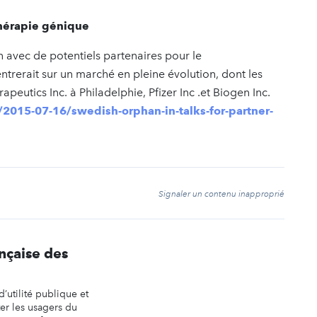
thérapie génique
 avec de potentiels partenaires pour le
trerait sur un marché en pleine évolution, dont les
eutics Inc. à Philadelphie, Pfizer Inc .et Biogen Inc.
015-07-16/swedish-orphan-in-talks-for-partner-
t
Signaler un contenu inapproprié
nçaise des
’utilité publique et
er les usagers du